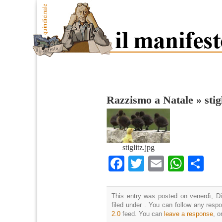
Razzismo a Natale
»
stig
stiglitz.jpg
Facebook
Twitter
Email
What
Co
This entry was posted on venerdì, D
filed under . You can follow any resp
2.0
feed. You can
leave a response
, o