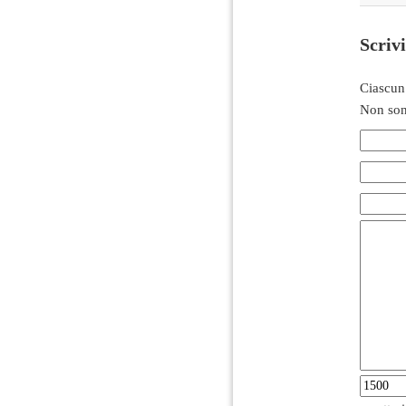
Scriv
Ciascun
Non son