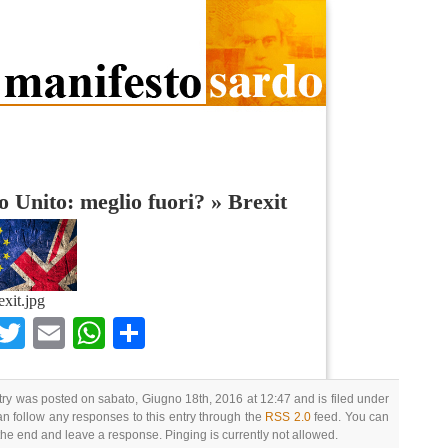
 Unito: meglio fuori?
»
Brexit
exit.jpg
Facebook
Twitter
Email
WhatsApp
Condividi
try was posted on sabato, Giugno 18th, 2016 at 12:47 and is filed under
an follow any responses to this entry through the
RSS 2.0
feed. You can
 the end and leave a response. Pinging is currently not allowed.