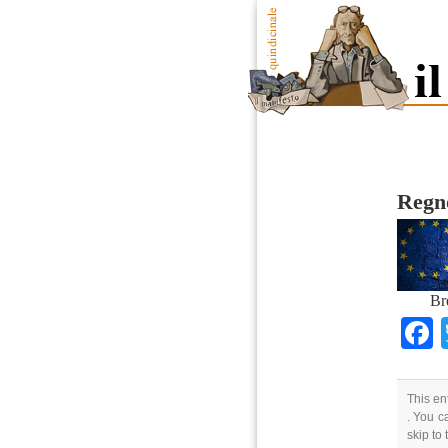
Regno
Br
This en
. You c
skip to