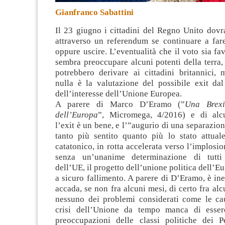
Gianfranco Sabattini
Il 23 giugno i cittadini del Regno Unito dovr
attraverso un referendum se continuare a fare
oppure uscire
. L’eventualità che il voto sia fa
sembra preoccupare alcuni potenti della terra,
potrebbero derivare ai cittadini britannici, 
nulla è la valutazione del possibile exit dal
dell’interesse dell’Unione Europea.
A parere di Marco D’Eramo (”
Una Brexi
dell’Europa
”, Micromega, 4/2016) e di alcu
l’exit è un bene, e l’”augurio di una separazio
tanto più sentito quanto più lo stato attual
catatonico, in rotta accelerata verso l’implosio
senza un’unanime determinazione di tutt
dell’UE, il progetto dell’unione politica dell’E
a sicuro fallimento. A parere di D’Eramo, è ine
accada, se non fra alcuni mesi, di certo fra alc
nessuno dei problemi considerati come le ca
crisi dell’Unione da tempo manca di esser
preoccupazioni delle classi politiche dei 