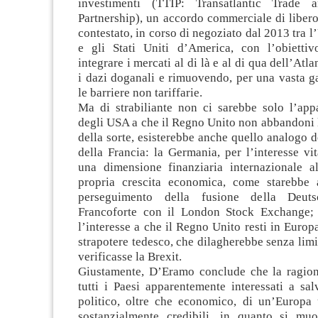
investimenti (TTIP: Transatlantic Trade 
Partnership), un accordo commerciale di liber
contestato, in corso di negoziato dal 2013 tra 
e gli Stati Uniti d’America, con l’obiettiv
integrare i mercati al di là e al di qua dell’Atl
i dazi doganali e rimuovendo, per una vasta g
le barriere non tariffarie.
Ma di strabiliante non ci sarebbe solo l’appa
degli USA a che il Regno Unito non abbandoni 
della sorte, esisterebbe anche quello analogo 
della Francia: la Germania, per l’interesse vit
una dimensione finanziaria internazionale al
propria crescita economica, come starebbe 
perseguimento della fusione della Deut
Francoforte con il London Stock Exchange; 
l’interesse a che il Regno Unito resti in Europa
strapotere tedesco, che dilagherebbe senza limit
verificasse la Brexit.
Giustamente, D’Eramo conclude che la ragio
tutti i Paesi apparentemente interessati a sal
politico, oltre che economico, di un’Europa
sostanzialmente credibili, in quanto si mu