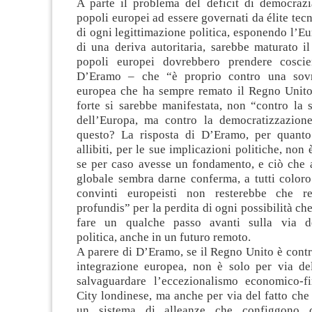
A parte il problema del deficit di democrazi
popoli europei ad essere governati da élite tecn
di ogni legittimazione politica, esponendo l’Eu
di una deriva autoritaria, sarebbe maturato i
popoli europei dovrebbero prendere cosci
D’Eramo – che “è proprio contro una sovr
europea che ha sempre remato il Regno Unito”.
forte si sarebbe manifestata, non “contro la 
dell’Europa, ma contro la democratizzazione
questo? La risposta di D’Eramo, per quanto
allibiti, per le sue implicazioni politiche, non
se per caso avesse un fondamento, e ciò che a
globale sembra darne conferma, a tutti coloro
convinti europeisti non resterebbe che r
profundis” per la perdita di ogni possibilità ch
fare un qualche passo avanti sulla via del
politica, anche in un futuro remoto.
A parere di D’Eramo, se il Regno Unito è cont
integrazione europea, non è solo per via del
salvaguardare l’eccezionalismo economico-fi
City londinese, ma anche per via del fatto che 
un sistema di alleanze che configgono c