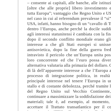
– consente ai capitali, alle banche, alle istituz
[oltre che alle proprie] libero investimento
tutta Europa”; vantaggio che Regno Unito e U
nel caso in cui al referendum prevalesse il “si”
USA, infatti, hanno bisogno di un “cavallo di T
dentro l’Europa, anche perché la docile suddi
agli interessi statunitensi è cambiata con la fi
dopo il secondo conflitto mondiale erano g
interesse a che gli Stati europei si uniss
antisovietica, dopo la fine della guerra fre
intravisto il pericolo che un’Europa unita po
loro concorrente ed che l’euro possa diven
alternativa valutaria alla primazia del dollaro. 
di là dell’apparente interesse a che l’Europa 
processo di integrazione politica, in realt
principale interesse nel tenere l’Europa in u
stallo e di costante debolezza, perché tramite l
del Regno Unito sul Vecchio Continente,
continuare a massimizzare la soddisfazione dei 
materiali; tale è, ad esempio, al momento,
accettare il Trattato transatlantico per il 