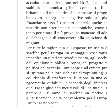
accaduto con la decisione, nel 2012, di non ade
stabilità economica (fiscal compact). Il
britannico di non aderire sinceramente al prog
ha avuto conseguenze negative solo sul pi
finanziario; esso è risultato deleterio anche c
materie non strettamente economiche, come n
tanto per citare il più grave, ha mancato di ade
di Schengen e di concorrere alla soluzione d
migranti.
Per tutte le ragioni sin qui esposte, un’uscita
sarebbe per l’Europa un vantaggio; essa varre
impedire un ulteriore screditamento, agli occh
dell’opinione pubblica europea, del progetto d
politica del Vecchio Continente e ad evitare pre
si ispirano nelle loro richieste di “opt-outing” m
col rischio di trasformare l’Unione in una c
“geometria variabile”, a seconda degli interess
quel Paese giudicati meritevoli di una tutela un
parere di D’Eramo, ci sarebbe un motivo 
giustificazione della convenienza per l’Euro
Unito “se ne vada”.