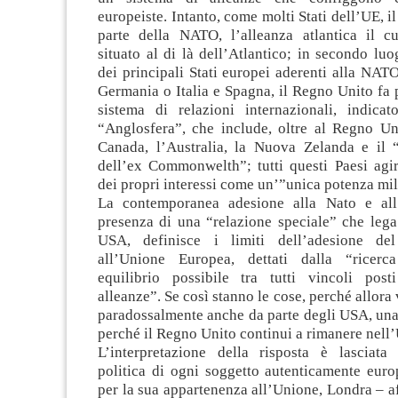
europeiste. Intanto, come molti Stati dell’UE, i
parte della NATO, l’alleanza atlantica il 
situato al di là dell’Atlantico; in secondo luo
dei principali Stati europei aderenti alla NAT
Germania o Italia e Spagna, il Regno Unito fa p
sistema di relazioni internazionali, indic
“Anglosfera”, che include, oltre al Regno Uni
Canada, l’Australia, la Nuova Zelanda e il
dell’ex Commonwelth”; tutti questi Paesi agir
dei propri interessi come un’”unica potenza mili
La contemporanea adesione alla Nato e all’
presenza di una “relazione speciale” che leg
USA, definisce i limiti dell’adesione d
all’Unione Europea, dettati dalla “ricer
equilibrio possibile tra tutti vincoli post
alleanze”. Se così stanno le cose, perché allora 
paradossalmente anche da parte degli USA, una
perché il Regno Unito continui a rimanere nell
L’interpretazione della risposta è lasciata a
politica di ogni soggetto autenticamente euro
per la sua appartenenza all’Unione, Londra – 