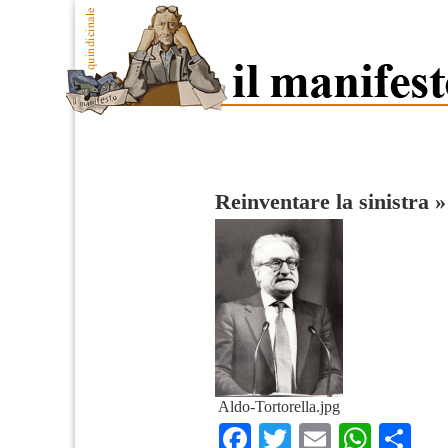
Reinventare la sinistra
Aldo-Tortorella.jpg
Facebook
Twitter
Email
What
Co