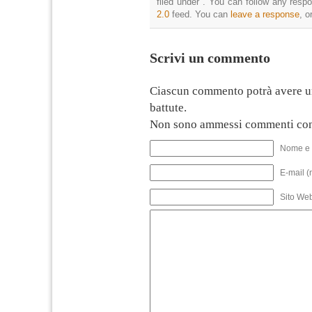
filed under . You can follow any resp
2.0
feed. You can
leave a response
, o
Scrivi un commento
Ciascun commento potrà avere u
battute.
Non sono ammessi commenti con
Nome e 
E-mail (
Sito We