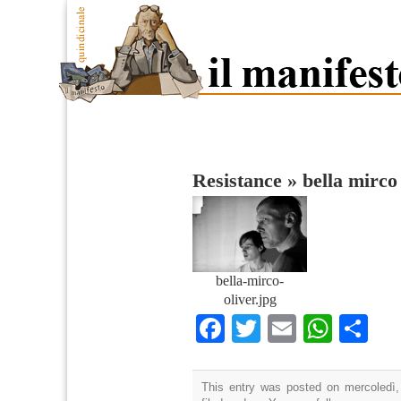
Resistance
»
bella mirco
bella-mirco-
oliver.jpg
Facebook
Twitter
Email
What
Co
This entry was posted on mercoledì,