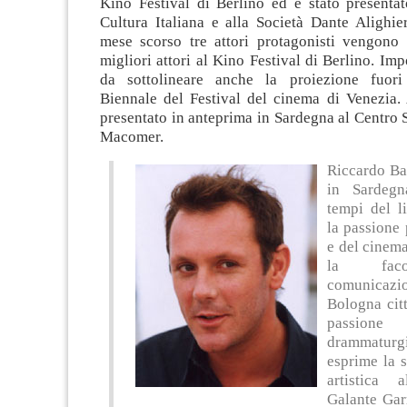
Kino Festival di Berlino ed è stato presentato
Cultura Italiana e alla Società Dante Alighier
mese scorso tre attori protagonisti vengono
migliori attori al Kino Festival di Berlino. Imp
da sottolineare anche la proiezione fuori
Biennale del Festival del cinema di Venezia. 
presentato in anteprima in Sardegna al Centro S
Macomer.
Riccardo Ba
in Sardegn
tempi del l
la passione 
e del cinem
la fac
comunic
Bologna cit
passion
drammat
esprime la 
artistica 
Galante Gar