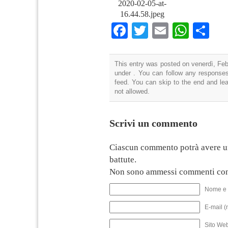
2020-02-05-at-
16.44.58.jpeg
Facebook
Twitter
Email
What
Co
This entry was posted on venerdì, Febb
under . You can follow any responses
feed. You can skip to the end and lea
not allowed.
Scrivi un commento
Ciascun commento potrà avere u
battute.
Non sono ammessi commenti con
Nome e 
E-mail (
Sito We