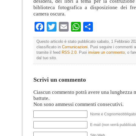
desidera, dei libri a tema per la costruzione
biblioteca fotografica a disposizione dei fre
camera oscura.
Facebook
Twitter
Email
WhatsApp
Condividi
Questo articolo è stato pubblicato sabato, 1 Febbraio 20
classificato in
Comunicazioni
. Puoi seguire i commenti a
tramite il feed
RSS 2.0
. Puoi
inviare un commento
, o fa
dal tuo sito.
Scrivi un commento
Ciascun commento potrà avere una lunghezza 
battute.
Non sono ammessi commenti consecutivi.
Nome e Cognomeobbligato
E-mail (non verrà pubblicata
Sito Web