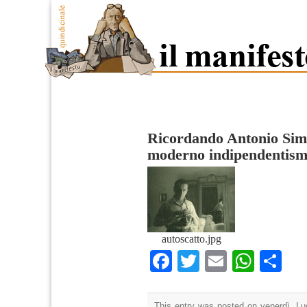
Ricordando Antonio Simo
moderno indipendentism
autoscatto.jpg
Facebook
Twitter
Email
What
Co
This entry was posted on venerdì, Lug