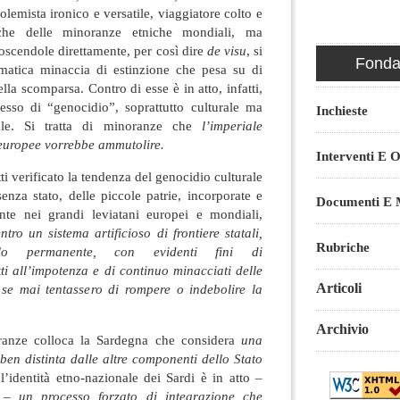
olemista ironico e versatile, viaggiatore colto e
iche delle minoranze etniche mondiali, ma
oscendole direttamente, per così dire
de visu
, si
Fondaz
matica minaccia di estinzione che pesa su di
lla scomparsa. Contro di esse è in atto, infatti,
esso di “genocidio”, soprattutto culturale ma
Inchieste
ale. Si tratta di minoranze che
l’imperiale
 europee vorrebbe ammutolire.
Interventi E O
i verificato la tendenza del genocidio culturale
enza stato, delle piccole patrie, incorporate e
Documenti E M
nte nei grandi leviatani europei e mondiali,
ntro un sistema artificioso di frontiere statali,
Rubriche
llo permanente, con evidenti fini di
tti all’impotenza e di continuo minacciati delle
Articoli
, se mai tentassero di rompere o indebolire la
Archivio
oranze colloca la Sardegna che considera
una
ben distinta dalle altre componenti dello Stato
l’identità etno-nazionale dei Sardi è in atto –
a –
un processo forzato di integrazione che