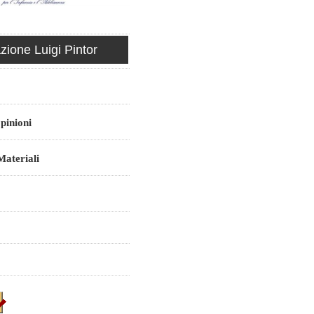
ione Luigi Pintor
pinioni
ateriali