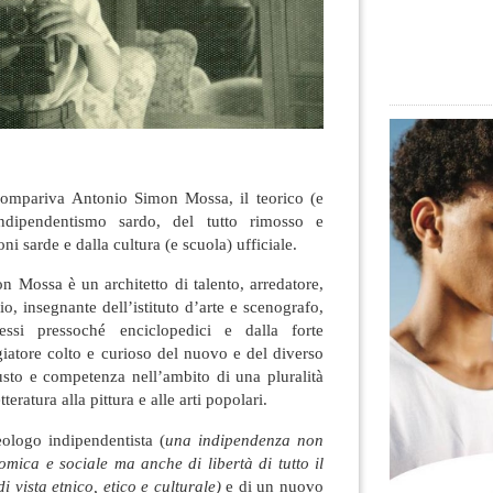
compariva Antonio Simon Mossa, il teorico (e
dipendentismo sardo, del tutto rimosso e
oni sarde e dalla cultura (e scuola) ufficiale.
 Mossa è un architetto di talento, arredatore,
io, insegnante dell’istituto d’arte e scenografo,
eressi pressoché enciclopedici e dalla forte
aggiatore colto e curioso del nuovo e del diverso
usto e competenza nell’ambito di una pluralità
tteratura alla pittura e alle arti popolari.
eologo indipendentista (
una indipendenza
non
omica e sociale ma anche di libertà di tutto il
 vista etnico, etico e culturale)
e di un nuovo