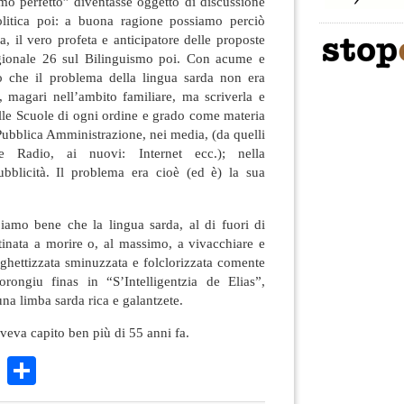
mo perfetto” diventasse oggetto di discussione
olitica poi: a buona ragione possiamo perciò
 il vero profeta e anticipatore delle proposte
gionale 26 sul Bilinguismo poi. Con acume e
o che il problema della lingua sarda non era
a, magari nell’ambito familiare, ma scriverla e
elle Scuole di ogni ordine e grado come materia
 Pubblica Amministrazione, nei media, (da quelli
i e Radio, ai nuovi: Internet ecc.); nella
bblicità. Il problema era cioè (ed è) la sua
amo bene che la lingua sarda, al di fuori di
tinata a morire o, al massimo, a vivacchiare e
 ghettizzata sminuzzata e folclorizzata comente
rongiu finas in “S’Intelligentzia de Elias”,
a limba sarda rica e galantzete.
eva capito ben più di 55 anni fa.
k
r
ail
WhatsApp
Condividi