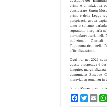
questione del “Bilinguis
prima e di iniziativa p
considerare Simon Mossa,
prima e della Legge re
perspicacia aveva capit
tanto o soltanto parlarl
soprattutto insegnarla n
curriculare; usarla nella
tradizionali: Giornal
Toponomastica, nella Pu
ufficializzazione.
Oggi noi nel 2023 sappi
questa prospettiva è des
languire, marginalizzata
dennuntziat Zuseppe Co
maravizosu romanzu in un
Simon Mossa questo lo av
Faceboo
Twitte
Em