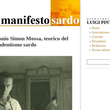
associaz
LUIGI PI
Home
Associazione
Contatti
nio Simon Mossa, teorico del
Newsletter
ndentismo sardo
Redazione
Norme editori