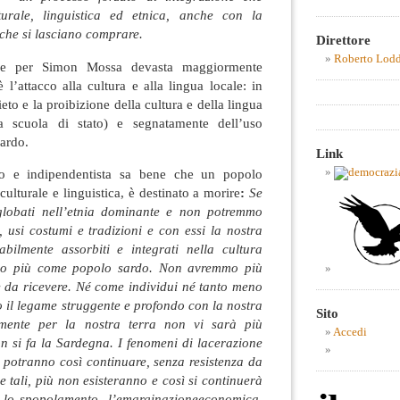
lturale, linguistica ed etnica, anche con la
 che si lasciano comprare.
Direttore
Roberto Lod
he per Simon Mossa devasta maggiormente
 l’attacco alla cultura e alla lingua locale: in
eto e la proibizione della cultura e della lingua
la scuola di stato) e segnatamente dell’uso
Sardo.
Link
rio e indipendentista sa bene che un popolo
culturale e linguistica, è destinato a morire
:
Se
globati nell’etnia dominante e non potremmo
, usi costumi e tradizioni e con essi la nostra
abilmente assorbiti e integrati nella cultura
emo più come popolo sardo. Non avremmo più
e da ricevere. Né come individui né tanto meno
 il legame struggente e profondo con la nostra
Sito
amente per la nostra terra non vi sarà più
Accedi
n si fa la Sardegna. I fenomeni di lacerazione
o potranno così continuare, senza resistenza da
e tali, più non esisteranno e così si continuerà
, lo spopolamento, l’emarginazioneeconomica.