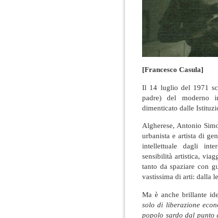
[Francesco Casula]
Il 14 luglio del 1971 s
padre) del moderno in
dimenticato dalle Istituzi
Algherese, Antonio Simon
urbanista e artista di gen
intellettuale dagli int
sensibilità artistica, vi
tanto da spaziare con g
vastissima di arti: dalla le
Ma è anche brillante id
solo di liberazione econ
popolo sardo dal punto di