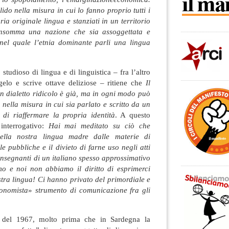
ido nella misura in cui lo fanno proprio tutti i
ia originale lingua e stanziati in un territorio
insomma una nazione che sia assoggettata e
nel quale l’etnia dominante parli una lingua
studioso di lingua e di linguistica – fra l’altro
gelo e scrive ottave deliziose – ritiene che
Il
un dialetto ridicolo è già, ma in ogni modo può
 nella misura in cui sia parlato e scritto da un
di riaffermare la propria identità
. A questo
interrogativo:
Hai mai meditato su ciò che
 della nostra lingua madre dalle materie di
e pubbliche e il divieto di farne uso negli atti
insegnanti di un italiano spesso approssimativo
mo e noi non abbiamo il diritto di esprimerci
tra lingua! Ci hanno privato del primordiale e
onomista
»
strumento di comunicazione fra gli
o del 1967, molto prima che in Sardegna la