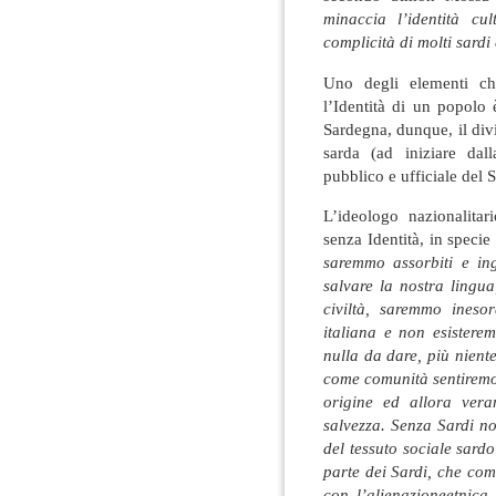
minaccia l’identità cu
complicità di molti sardi
Uno degli elementi c
l’Identità di un popolo è
Sardegna, dunque, il divi
sarda (ad iniziare dal
pubblico e ufficiale del 
L’ideologo nazionalita
senza Identità, in specie 
saremmo assorbiti e in
salvare la nostra lingua
civiltà, saremmo inesor
italiana e non esister
nulla da dare, più nient
come comunità sentiremo
origine ed allora ver
salvezza. Senza Sardi no
del tessuto sociale sard
parte dei Sardi, che com
con l’alienazioneetnica