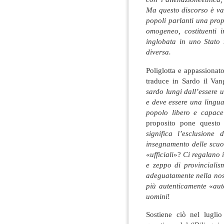
Ma questo discorso è val
popoli parlanti una propr
omogeneo, costituenti 
inglobata in uno Stato 
diversa.
Poliglotta e appassionato 
traduce in Sardo il Van
sardo lungi dall’essere 
e deve essere una lingua
popolo libero e capace 
proposito pone questo 
significa l’esclusione
insegnamento delle scuol
«
ufficiali
»?
Ci regalano 
e zeppo di provincialis
adeguatamente nella nos
più autenticamente
«
aut
uomini
!
Sostiene ciò nel lugli