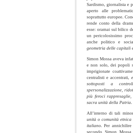
Sardismo, giornalista e p
aperto alle problemat
soprattutto europee. Con
rende conto della dram
esse: oramai sul bilico de
un pericolosissimo proc
anche politico e soci
geometria delle capitali
Simon Mossa aveva infatt
e non solo, dei popoli s
imprigionate coattivame
centralisti e accentrati,
e
sottoposti a contro
spersonalizzazione, rido
più feroci rappresaglie
sacra unità della Patria
.
All’interno di tali min
unità o comunità etnica 
italiano.
Per annichilire 
secondo Simon Moss