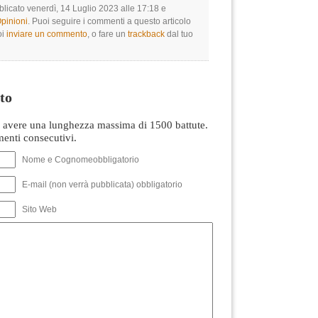
blicato venerdì, 14 Luglio 2023 alle 17:18 e
Opinioni
. Puoi seguire i commenti a questo articolo
oi
inviare un commento
, o fare un
trackback
dal tuo
to
avere una lunghezza massima di 1500 battute.
nti consecutivi.
Nome e Cognomeobbligatorio
E-mail (non verrà pubblicata) obbligatorio
Sito Web