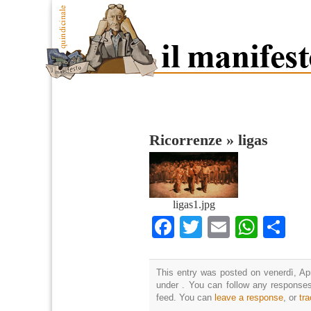
Ricorrenze
»
ligas
ligas1.jpg
Facebook
Twitter
Email
What
Co
This entry was posted on venerdì, Apr
under . You can follow any responses
feed. You can
leave a response
, or
tr