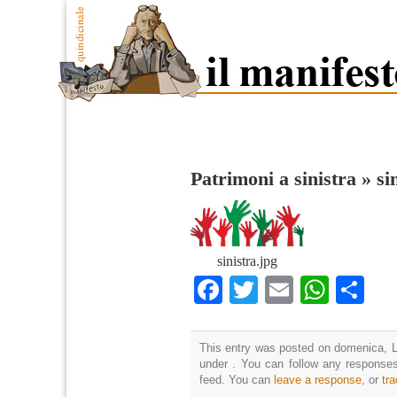
Patrimoni a sinistra
»
si
sinistra.jpg
Facebook
Twitter
Email
What
Co
This entry was posted on domenica, Lu
under . You can follow any responses
feed. You can
leave a response
, or
tr