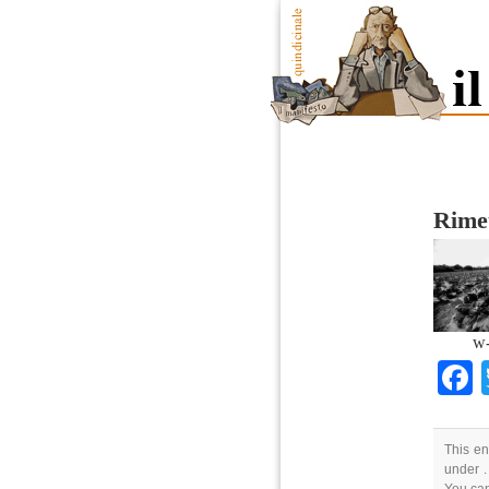
Rime
w-
This en
under .