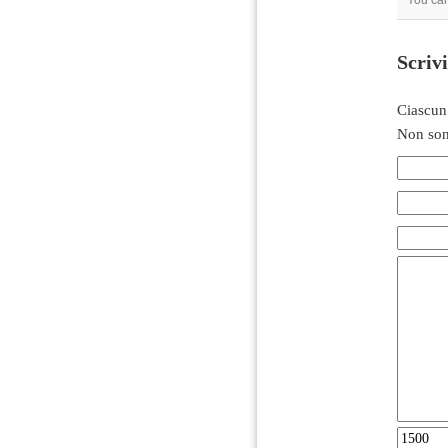
You can
Scriv
Ciascun
Non son