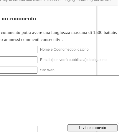
 skip to the end and leave a response. Pinging is currently not allowed.
i un commento
 commento potrà avere una lunghezza massima di 1500 battute.
o ammessi commenti consecutivi.
Nome e Cognomeobbligatorio
E-mail (non verrà pubblicata) obbligatorio
Sito Web