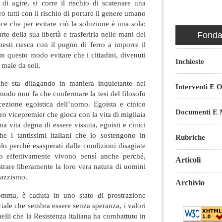
di agire, si corre il rischio di scatenare una
tro tutti con il rischio di portare il genere umano
ice che per evitare ciò la soluzione è una sola:
te della sua libertà e trasferirla nelle mani del
Fondaz
sti riesca con il pugno di ferro a imporre il
 in questo modo evitare che i cittadini, divenuti
Inchieste
 male da soli.
che sta dilagando in maniera inquietante nel
Interventi E O
modo non fa che confermare la tesi del filosofo
cezione egoistica dell’uomo. Egoista e cinico
Documenti E M
tro vicepremier che gioca con la vita di migliaia
na vita degna di essere vissuta, egoisti e cinici
e i tantissimi italiani che lo sostengono in
Rubriche
o perché esasperati dalle condizioni disagiate
ro effettivamente vivono bensì anche perché,
Articoli
rare liberamente la loro vera natura di uomini
razzismo.
Archivio
somma, è caduta in uno stato di prostrazione
ciale che sembra essere senza speranza, i valori
lli che la Resistenza italiana ha combattuto in