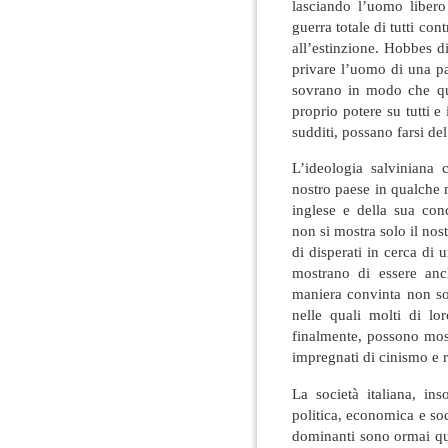
lasciando l’uomo libero 
guerra totale di tutti con
all’estinzione. Hobbes d
privare l’uomo di una par
sovrano in modo che que
proprio potere su tutti e
sudditi, possano farsi del
L’ideologia salviniana 
nostro paese in qualche 
inglese e della sua con
non si mostra solo il nos
di disperati in cerca di u
mostrano di essere anch
maniera convinta non sol
nelle quali molti di lo
finalmente, possono most
impregnati di cinismo e 
La società italiana, in
politica, economica e so
dominanti sono ormai que