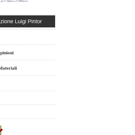
ione Luigi Pintor
pinioni
ateriali