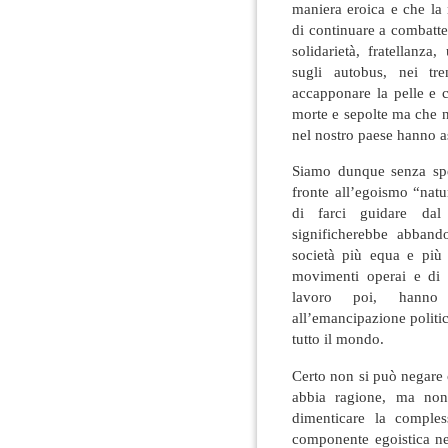
maniera eroica e che la 
di continuare a combatte
solidarietà, fratellanz
sugli autobus, nei tre
accapponare la pelle e 
morte e sepolte ma che n
nel nostro paese hanno as
Siamo dunque senza spe
fronte all’egoismo “nat
di farci guidare dal
significherebbe abband
società più equa e più 
movimenti operai e di 
lavoro poi, hanno c
all’emancipazione politi
tutto il mondo.
Certo non si può negare
abbia ragione, ma non 
dimenticare la comples
componente egoistica nel