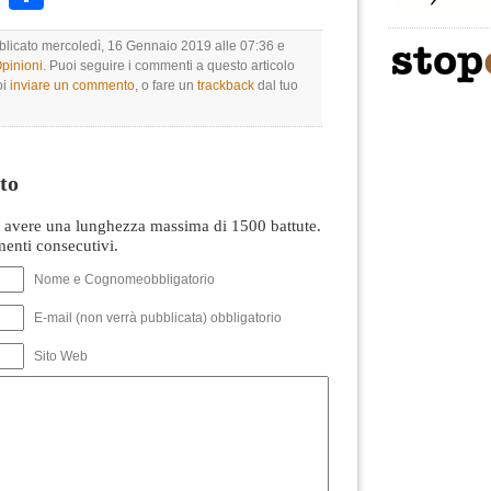
bblicato mercoledì, 16 Gennaio 2019 alle 07:36 e
Opinioni
. Puoi seguire i commenti a questo articolo
oi
inviare un commento
, o fare un
trackback
dal tuo
to
avere una lunghezza massima di 1500 battute.
nti consecutivi.
Nome e Cognomeobbligatorio
E-mail (non verrà pubblicata) obbligatorio
Sito Web