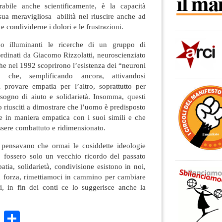
bile anche scientificamente, è la capacità
sua meravigliosa abilità nel riuscire anche ad
e condividerne i dolori e le frustrazioni.
o illuminanti le ricerche di un gruppo di
oordinati da Giacomo Rizzolatti, neuroscienziato
che nel 1992 scoprirono l’esistenza dei “neuroni
è che, semplificando ancora, attivandosi
provare empatia per l’altro, soprattutto per
isogno di aiuto e solidarietà. Insomma, questi
o riusciti a dimostrare che l’uomo è predisposto
re in maniera empatica con i suoi simili e che
sere combattuto e ridimensionato.
 pensavano che ormai le cosiddette ideologie
a” fossero solo un vecchio ricordo del passato
atia, solidarietà, condivisione esistono in noi,
ra forza, rimettiamoci in cammino per cambiare
ti, in fin dei conti ce lo suggerisce anche la
k
r
ail
WhatsApp
Condividi