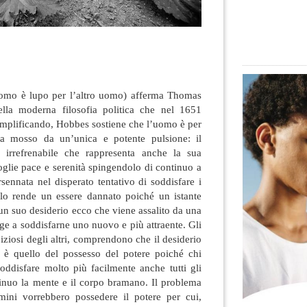
uomo è lupo per l’altro uomo) afferma Thomas
ella moderna filosofia politica che nel 1651
emplificando, Hobbes sostiene che l’uomo è per
ta mosso da un’unica e potente pulsione: il
 irrefrenabile che rappresenta anche la sua
oglie pace e serenità spingendolo di continuo a
sennata nel disperato tentativo di soddisfare i
ò lo rende un essere dannato poiché un istante
un suo desiderio ecco che viene assalito da una
e a soddisfarne uno nuovo e più attraente. Gli
iziosi degli altri, comprendono che il desiderio
e è quello del possesso del potere poiché chi
oddisfare molto più facilmente anche tutti gli
ntinuo la mente e il corpo bramano. Il problema
mini vorrebbero possedere il potere per cui,