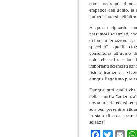
come vedremo, dimostra
empatica dell’uomo, la 
immedesimarsi nell’altro 
A questo riguardo son
prestigiosi scienziati, c
di fama internazionale, 
specchio” quelli cio
consentono all’uomo di 
colui che soffre e ha b
importanti scienziati son
fisiologicamente a vive
dunque l’egoismo può es
Dunque tutti quelli che
della sinistra “autentic
dovranno ricredersi, emp
son ben presenti e allo
lo stato di cose presen
scienza!
Faceboo
Twitte
Em