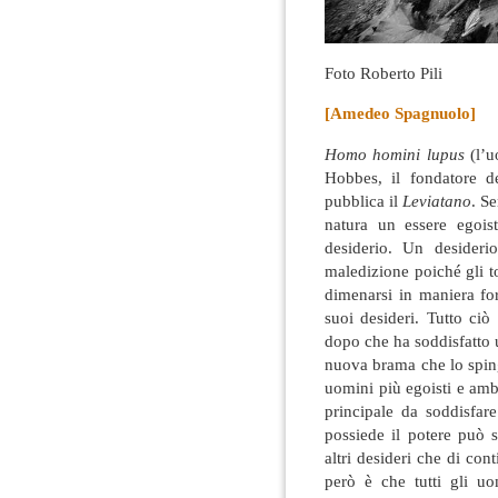
Foto Roberto Pili
[Amedeo Spagnuolo]
Homo homini lupus
(l’
Hobbes, il fondatore d
pubblica il
Leviatano
. S
natura un essere egois
desiderio
. Un desiderio
maledizione poiché gli t
dimenarsi in maniera for
suoi desideri. Tutto ci
dopo che ha soddisfatto 
nuova brama che lo sping
uomini più egoisti e amb
principale da soddisfar
possiede il potere può s
altri desideri che di co
però è che tutti gli uo