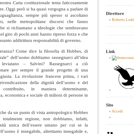
nostra Carta costituzionale tenta faticosamente
re. Oggi però si ha quasi vergogna a parlare di
Direttore
a, uguaglianza, sempre più spesso si ascoltano
Roberto Lod
ni, nelle metropolitane discorsi che fanno
che si richiamano a ideologie che sembravano
el giro di pochi anni hanno ripreso forza e che
sunto addirittura responsabilità di governo.
ranza? Come dice la filosofia di Hobbes, di
Link
urale” dell’uomo dobbiamo rassegnarci all’idea
 leviatano – Salvini? Rassegnarci a ciò
onare per sempre il grande progetto di una
giusta. La rivoluzione francese prima, i vari
rivendicazione della dignità dell’uomo e del
ontribuito, in maniera determinante,
ca, economica e sociale di milioni di persone in
Sito
Accedi
 che da un punto di vista antropologico Hobbes
totalmente regione, non dobbiamo, infatti,
sità unica dell’essere umano per cui se la
l’uomo è innegabile, altrettanto innegabile e,