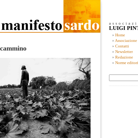
associaz
LUIGI PI
Home
Associazione
Contatti
n cammino
Newsletter
Redazione
Norme editori