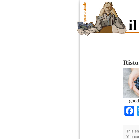
Risto
good
This en
You can