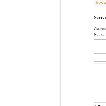
leave 
Scriv
Ciascun
Non son