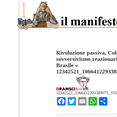
Rivoluzione passiva, Col
sovversivismo reazionario
Brasile
»
12342521_106641229338
12342521_1066412293389075_376
Facebook
Twitter
Email
What
Co