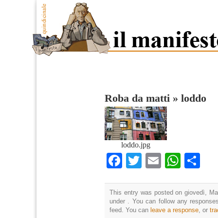
Roba da matti
»
loddo
loddo.jpg
Facebook
Twitter
Email
What
Co
This entry was posted on giovedì, Mar
under . You can follow any responses
feed. You can
leave a response
, or
tr