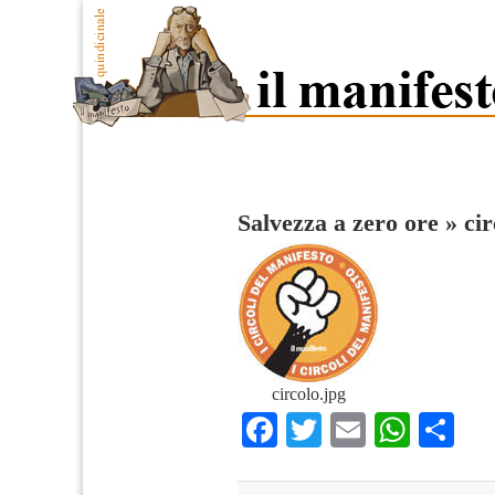
Salvezza a zero ore
»
cir
circolo.jpg
Facebook
Twitter
Email
What
Co