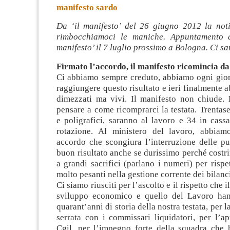
manifesto sardo
Da ‘il manifesto’ del 26 giugno 2012 la noti
rimbocchiamoci le maniche. Appuntamento de
manifesto’ il 7 luglio prossimo a Bologna. Ci s
Firmato l’accordo, il manifesto ricomincia da
Ci abbiamo sempre creduto, abbiamo ogni gior
raggiungere questo risultato e ieri finalmente 
dimezzati ma vivi. Il manifesto non chiude.
pensare a come ricomprarci la testata. Trentasei
e
poligrafici, saranno al lavoro e 34 in cass
rotazione. Al ministero del lavoro, abbiam
accordo che scongiura l’interruzione delle pu
buon risultato anche se durissimo perché costrin
a grandi sacrifici (parlano i numeri) per rispe
molto pesanti nella gestione corrente dei bilanc
Ci siamo riusciti per l’ascolto e il rispetto che i
sviluppo economico e quello del Lavoro han
quarant’anni di storia della nostra testata, per 
serrata con i commissari liquidatori, per l’a
Cgil, per l’impegno forte della squadra che h