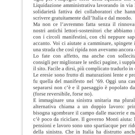
Liquidazione amministrativa lavorando in via 
solidarietà fattiva dei collaboratori che han
scrivere gratuitamente dall’Italia e dal mondo.
Ma non ce l’avremmo fatta senza il rinnova
nostri antichi lettori-sostenitori che abbiamo r
con i circoli manifestini, con chi neppure sa
accanto. Voi ci aiutate a camminare, spingete i
una strada che così ripida non avevamo ancora 
Lo fate con affetto, ma anche con sollecitaz
consigli per migliorare le sedici pagine, i suppl
il sito. Facile a dirsi, più complicato tradurlo in
Le eresie sono frutto di maturazioni lente e p
fu quella del manifesto nel ’69. Oggi una ca
separarsi non c’è e il paesaggio è popolato da
(forse reversibile, forse no).
E immaginare una sinistra unitaria ma plura
alternativa chiama a un doppio lavoro: pri
bisogna sgombrare il campo dalle macerie e ma
c’è poco da riciclare. Il governo Monti aiuta: l
pensioni e lavoro sono uno spartiacque per rid
della sinistra. Che in Italia ha distrutto anc