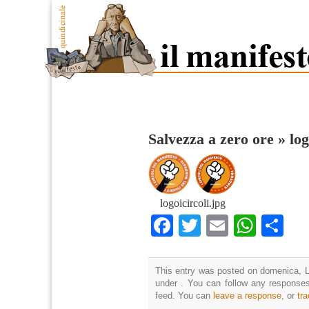
Salvezza a zero ore
»
log
logoicircoli.jpg
Facebook
Twitter
Email
What
Co
This entry was posted on domenica, Lu
under . You can follow any responses
feed. You can
leave a response
, or
tr