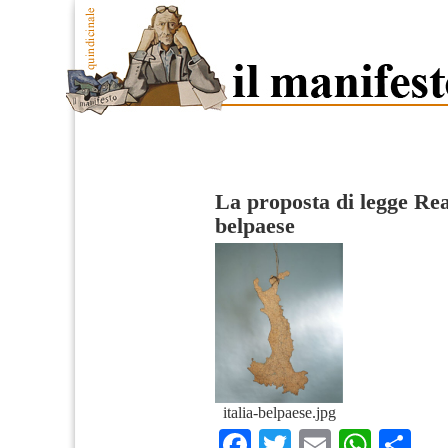
La proposta di legge Re
belpaese
italia-belpaese.jpg
Facebook
Twitter
Email
What
Co