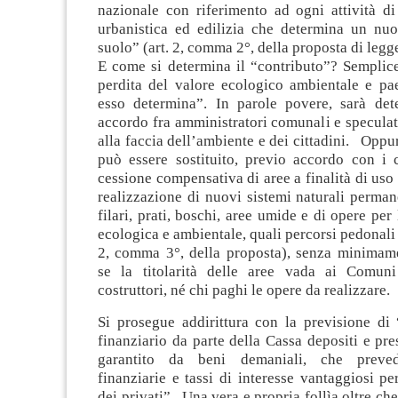
nazionale con riferimento ad ogni attività di
urbanistica ed edilizia che determina un n
suolo” (art. 2, comma 2°, della proposta di legg
E come si determina il “contributo”? Semplice
perdita del valore ecologico ambientale e pae
esso determina”. In parole povere, sarà de
accordo fra amministratori comunali e speculat
alla faccia dell’ambiente e dei cittadini. Oppur
può essere sostituito, previo accordo con i
cessione compensativa di aree a finalità di uso 
realizzazione di nuovi sistemi naturali permane
filari, prati, boschi, aree umide e di opere per
ecologica e ambientale, quali percorsi pedonali e
2, comma 3°, della proposta), senza minimame
se la titolarità delle aree vada ai Comun
costruttori, né chi paghi le opere da realizzare.
Si prosegue addirittura con la previsione di
finanziario da parte della Cassa depositi e pre
garantito da beni demaniali, che preved
finanziarie e tassi di interesse vantaggiosi pe
dei privati”. Una vera e propria follìa oltre ch