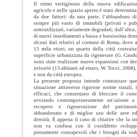
Il ritmo vertiginoso della nuova edificazion
agricolo e nello spazio aperto è stato determina
da due fattori: da una parte, l’abbandono d
sempre più vasto di immobili (privati e pubb
sottoutilizzati, variamente degradati; dall’altra,
di nuovi insediamenti a bassa e bassissima densi
alcuni dati relativi al comune di Roma, dove 
15 mila ettari, un quarto della città costruita
superficie urbanizzata da rigenerare (G. Caud
sono state realizzate nuove espansioni con den
irrisorie (13 abitanti ad ettaro, W. Tocci, 2008)
e non da città europea.
La presente proposta intende contrastare qu
situazione attraverso rigorose norme statali,
efficaci, che consentano di bloccare il con
avviando contemporaneamente un’azione a 
recupero e rigenerazione del patrimoni
abbandonato e di miglior uso delle aree ed
densità. È appena il caso di chiarire che la st
non va confusa con il cosiddetto svilup
pienamente consapevoli che i bisogni da soddi