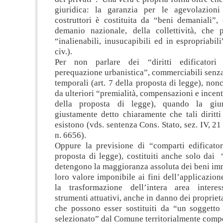
giuridica: la garanzia per le agevolazioni
costruttori è costituita da “beni demaniali”,
demanio nazionale, della collettività, che
“inalienabili, inusucapibili ed in espropriabili
civ.).
Per non parlare dei “diritti edificatori 
perequazione urbanistica”, commerciabili senza
temporali (art. 7 della proposta di legge), non
da ulteriori “premialità, compensazioni e incent
della proposta di legge), quando la giu
giustamente detto chiaramente che tali diritti
esistono (vds. sentenza Cons. Stato, sez. IV, 2
n. 6656).
Oppure la previsione di “comparti edificatori
proposta di legge), costituiti anche solo dai 
detengono la maggioranza assoluta dei beni imm
loro valore imponibile ai fini dell’applicazio
la trasformazione dell’intera area interes
strumenti attuativi, anche in danno dei propriet
che possono esser sostituiti da “un soggetto 
selezionato” dal Comune territorialmente comp