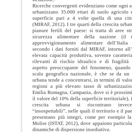
Ricerche convergenti evidenziano come ogni ann
urbanizzano 35.000 ettari di suolo agricolo e
superficie pari a 4 volte quella di una ci
(MIRAF, 2012). I tre quarti della crescita urban
pianure fertili del paese: si tratta di aree st
sicurezza alimentare della nazione (il 
approvvigionamento alimentare dell’Italia 
secondo i dati forniti dal MIRAF, intorno all
elevata capacità produttiva, sovente caratteri
rilevanti di rischio idraulico e di fragilità
aspetto preoccupante del fenomeno, quando 
scala geografica nazionale, è che se da un l
urbana tende a concentrarsi, in termini di valor
regioni a più elevato tasso di urbanizzazi
Emilia Romagna, Campania, dove si è prossimi 
il valore del 10% della superficie territoriale), i
crescita urbana si riscontrano invec
“insospettabili”, nelle quali il territorio e il pa
presentano più integri, come per esempio la 
Molise (ISTAT, 2012), dove appaiono particola
dinamiche di dispersione insediativa.