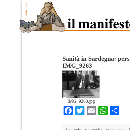
Sanità in Sardegna: pers
IMG_9263
IMG_9263.jpg
Facebook
Twitter
Email
What
Co
This entry was posted on domenica, 