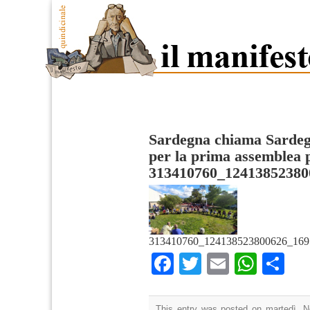
Sardegna chiama Sardeg
per la prima assemblea 
313410760_12413852380
313410760_124138523800626_169
Facebook
Twitter
Email
What
Co
This entry was posted on martedì, N