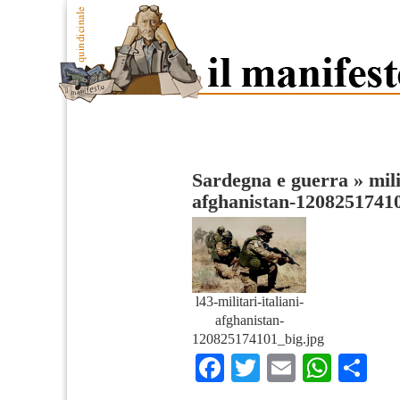
Sardegna e guerra
»
mili
afghanistan-1208251741
l43-militari-italiani-
afghanistan-
120825174101_big.jpg
Facebook
Twitter
Email
What
Co