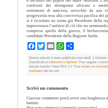
d’incontro dei popoli del Mare Nostrum. L’uo
confronti dei dirimpettai africani e medio
sentimenti di amicizia, arricchiti da una vi
progressista tesa alla convivenza pacifica dei 
si è ricordato un uomo già Presidente della r
impersonava l’antitesi di ciò che sta seminando, s
compreso quello della guerra, il berlusconia
candidato Presidente della Regione Sarda.
Facebook
Twitter
Email
WhatsApp
Condividi
Questo articolo è stato pubblicato mercoledì, 1 Gennaio 
classificato in
Interventi e Opinioni
. Puoi seguire i comm
articolo tramite il feed
RSS 2.0
. Puoi
inviare un commen
trackback
dal tuo sito.
Scrivi un commento
Ciascun commento potrà avere una lunghezza 
battute.
Non sono ammessi commenti consecutivi.