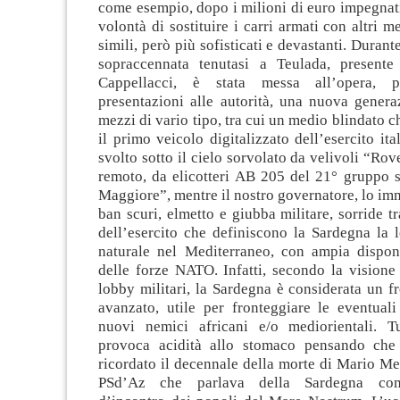
come esempio, dopo i milioni di euro impegnati 
volontà di sostituire i carri armati con altri 
simili, però più sofisticati e devastanti. Durant
sopraccennata tenutasi a Teulada, presente
Cappellacci, è stata messa all’opera, 
presentazioni alle autorità, una nuova genera
mezzi di vario tipo, tra cui un medio blindato c
il primo veicolo digitalizzato dell’esercito ita
svolto sotto il cielo sorvolato da velivoli “Rov
remoto, da elicotteri AB 205 del 21° gruppo 
Maggiore”, mentre il nostro governatore, lo im
ban scuri, elmetto e giubba militare, sorride tr
dell’esercito che definiscono la Sardegna la 
naturale nel Mediterraneo, con ampia disponi
delle forze NATO. Infatti, secondo la visione
lobby militari, la Sardegna è considerata un fro
avanzato, utile per fronteggiare le eventuali
nuovi nemici africani e/o mediorientali. T
provoca acidità allo stomaco pensando che
ricordato il decennale della morte di Mario Meli
PSd’Az che parlava della Sardegna com