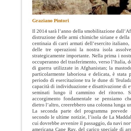
Graziano Pintori
Il 2014 sarà l’anno della smobilitazione dall’Af
distruzione delle armi chimiche siriane e della
centinaia di carri armati dell’esercito italiano
delle tre operazioni la nostra isola assol
strategicamente importante
. Nella prima i nost
occuperanno del trasferimento, verso l’Italia, d
di guerra utilizzate in Afghanistan; la masto
particolarmente laboriosa e delicata, è stata
periodo di esercitazione tra le dune di Teulada
capacità di individuazione e disattivazione di e
seminati lungo il cammino del ritorno. S
accorgimento fondamentale se pensiamo ch
dietro l’altro, creerebbero una colonna lunga un
La seconda parte del programma prevede 
secondo le ultime notizie, l’isola de La Maddal
cui dovrebbe avvenire il passaggio, da navi nor
americana Cape Ray, del carico speciale di ar