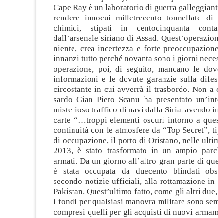
Cape Ray è un laboratorio di guerra galleggiante
rendere innocui milletrecento tonnellate di
chimici, stipati in centocinquanta contai
dall’arsenale siriano di Assad. Quest’operazio
niente, crea incertezza e forte preoccupazione 
innanzi tutto perché novanta sono i giorni neces
operazione, poi, di seguito, mancano le dov
informazioni e le dovute garanzie sulla difes
circostante in cui avverrà il trasbordo. Non a 
sardo Gian Piero Scanu ha presentato un’int
misterioso traffico di navi dalla Siria, avendo i
carte “…troppi elementi oscuri intorno a ques
continuità con le atmosfere da “Top Secret”, ti
di occupazione, il porto di Oristano, nelle ulti
2013, è stato trasformato in un ampio parc
armati. Da un giorno all’altro gran parte di que
è stata occupata da duecento blindati obsol
secondo notizie ufficiali, alla rottamazione in 
Pakistan. Quest’ultimo fatto, come gli altri due,
i fondi per qualsiasi manovra militare sono sem
compresi quelli per gli acquisti di nuovi arma