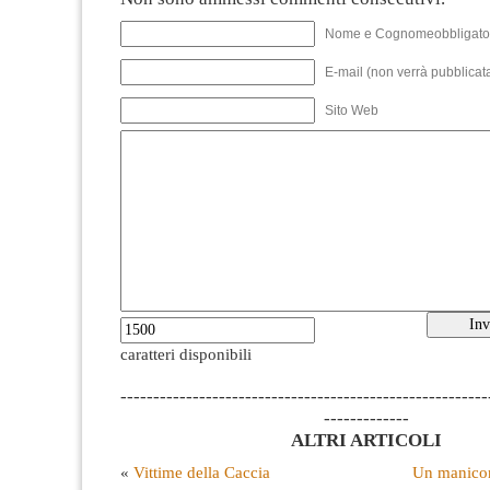
Nome e Cognomeobbligato
E-mail (non verrà pubblicata
Sito Web
caratteri disponibili
--------------------------------------------------------
-------------
ALTRI ARTICOLI
«
Vittime della Caccia
Un manico