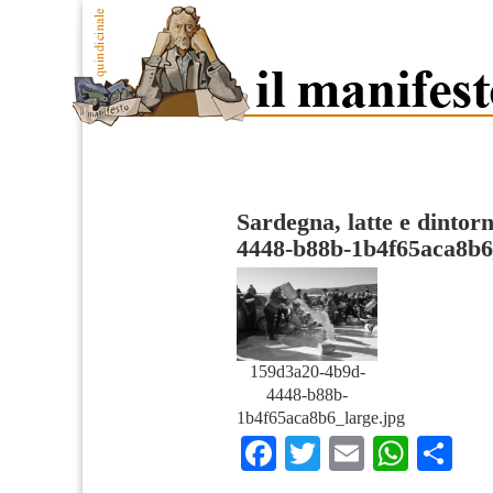
Sardegna, latte e dintorn
4448-b88b-1b4f65aca8b6
159d3a20-4b9d-
4448-b88b-
1b4f65aca8b6_large.jpg
Facebook
Twitter
Email
What
Co