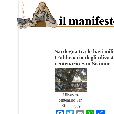
Sardegna tra le basi milit
L’abbraccio degli ulivast
centenario San Sisinnio
Ulivastro-
centenario-San-
Sisinnio.jpg
Facebook
Twitter
Email
What
Co