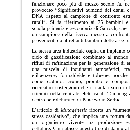
funzionare poco più di mezzo secolo fa, ne
provocato “Significativi aumenti dei danni e 
DNA rispetto al campione di confronto estr
rurali”. Si fa riferimento ai 75 bambini e
scuola primaria e secondaria di Sarroch, che 
un campione della ricerca messo a confront
provenienti da altrettanti bambini delle aree ru
La stessa area industriale ospita un impianto c
ciclo di gassificazione combinato al mondo
rifiuti di raffinazione per la generazione di 
una miscela di inquinanti atmosferici, tr
etilbenzene, formaldeide e toluene, nonché 
come cadmio, cromo, piombo e composti
ricercatori sostengono che i risultati sono in 
ottenuti nella centrale elettrica di Taichung
centro petrolchimico di Pancevo in Serbia.
L’articolo di
Mutagénesis
riporta un “aumento
stress ossidativo”, che implica una rottura de
un organismo vivente tra produzione ed
cellulare. Chi subisce questo tipo di danno a