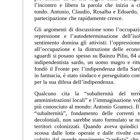
l’incontro e libera la parola che inizia a ci
tondo. Antonio, Claudio, Rosalba e Edoardo, 
partecipazione che rapidamente cresce.
Gli argomenti di discussione sono l’occupazio
repressione e l’autodeterminazione dell’is
sentimento domina gli attivisti: l’oppression
all’occupazione e la distruzione delle econo
sguardi si posano spesso su Bainzu Piliu, 84 a
indipendentista sardo, un uomo magro e rit
fondò il Fronte per l’indipendenza della Sar
in farmacia, è stato sindaco e perseguitato co
per la sua difesa dell’indipendenza.
Qualcuno cita la “subalternità del terr
amministrazioni locali” e l’immaginazione vol
più conosciuto al mondo: Antonio Gramsci. Il 
“subalternità”, fondamento delle correnti 
decoloniali, non sarebbe stato formulato se n
territori colonizzati. Quando aveva quindici 
scossa dalle lotte operaie e dalle rivolte co
colpito dal grande movimento “sardista” che 