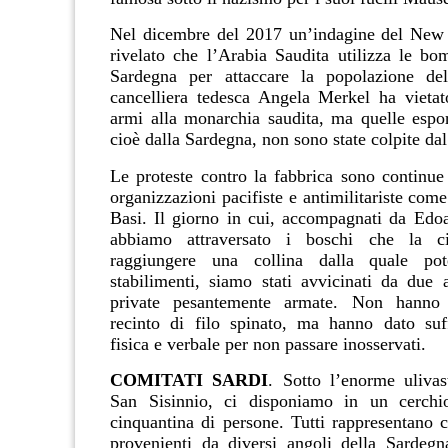
Nel dicembre del 2017 un’indagine del New
rivelato che l’Arabia Saudita utilizza le bo
Sardegna per attaccare la popolazione d
cancelliera tedesca Angela Merkel ha vietat
armi alla monarchia saudita, ma quelle esport
cioè dalla Sardegna, non sono state colpite dal
Le proteste contro la fabbrica sono continu
organizzazioni pacifiste e antimilitariste com
Basi. Il giorno in cui, accompagnati da Edo
abbiamo attraversato i boschi che la ci
raggiungere una collina dalla quale pot
stabilimenti, siamo stati avvicinati da due 
private pesantemente armate. Non hanno a
recinto di filo spinato, ma hanno dato suf
fisica e verbale per non passare inosservati.
COMITATI SARDI
. Sotto l’enorme uliva
San Sisinnio, ci disponiamo in un cerchi
cinquantina di persone. Tutti rappresentano c
provenienti da diversi angoli della Sardegn