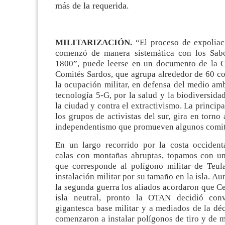
más de la requerida
.
MILITARIZACIÓN.
“El proceso de expoliac
comenzó de manera sistemática con los Sabo
1800”, puede leerse en un documento de la 
Comités Sardos, que agrupa alrededor de 60 co
la ocupación militar, en defensa del medio amb
tecnología 5-G, por la salud y la biodiversida
la ciudad y contra el extractivismo. La principa
los grupos de activistas del sur, gira en torno 
independentismo que promueven algunos comit
En un largo recorrido por la costa occidenta
calas con montañas abruptas, topamos con u
que corresponde al polígono militar de Teul
instalación militar por su tamaño en la isla. Au
la segunda guerra los aliados acordaron que C
isla neutral, pronto la OTAN decidió conv
gigantesca base militar y a mediados de la dé
comenzaron a instalar polígonos de tiro y de 