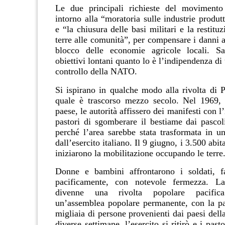
Le due principali richieste del movimento
intorno alla “moratoria sulle industrie produtt
e “la chiusura delle basi militari e la restituz
terre alle comunità”, per compensare i danni a
blocco delle economie agricole locali. 
obiettivi lontani quanto lo è l’indipendenza di 
controllo della NATO.
Si ispirano in qualche modo alla rivolta di P
quale è trascorso mezzo secolo. Nel 1969, 
paese, le autorità affissero dei manifesti con l’
pastori di sgomberare il bestiame dai pascoli
perché l’area sarebbe stata trasformata in u
dall’esercito italiano. Il 9 giugno, i 3.500 abi
iniziarono la mobilitazione occupando le terre
Donne e bambini affrontarono i soldati, fa
pacificamente, con notevole fermezza. La
divenne una rivolta popolare pacific
un’assemblea popolare permanente, con la pa
migliaia di persone provenienti dai paesi del
diverse settimane, l’esercito si ritirò e i past