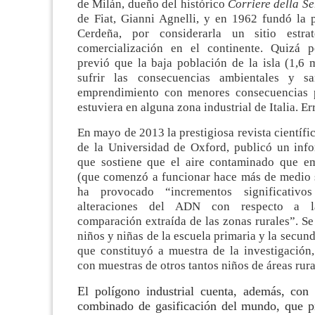
de Milán, dueño del histórico
Corriere della S
de Fiat, Gianni Agnelli, y en 1962 fundó la 
Cerdeña, por considerarla un sitio estra
comercialización en el continente. Quizá p
previó que la baja población de la isla (1,6 
sufrir las consecuencias ambientales y sa
emprendimiento con menores consecuencias p
estuviera en alguna zona industrial de Italia. Er
En mayo de 2013 la prestigiosa revista científi
de la Universidad de Oxford, publicó un inf
que sostiene que el aire contaminado que emi
(que comenzó a funcionar hace más de medio s
ha provocado “
incrementos significati
alteraciones del ADN con respecto a 
comparación extraída de las zonas rurales”.
Se
niños y niñas de la escuela primaria y la secund
que constituyó a muestra de la investigación,
con muestras de otros tantos niños de áreas rura
El polígono industrial cuenta, además, con
combinado de gasificación del mundo, que p