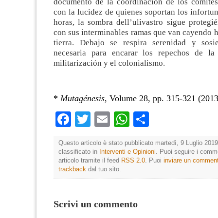
documento de la coordinación de los comités 
con la lucidez de quienes soportan los infortun
horas, la sombra dell’ulivastro sigue protegi
con sus interminables ramas que van cayendo ha
tierra. Debajo se respira serenidad y sosi
necesaria para encarar los repechos de la
militarización y el colonialismo.
*
Mutagénesis
, Volume 28, pp. 315-321 (2013
Facebook
Twitter
Email
WhatsApp
Condividi
Questo articolo è stato pubblicato martedì, 9 Luglio 2019
classificato in
Interventi e Opinioni
. Puoi seguire i comm
articolo tramite il feed
RSS 2.0
. Puoi
inviare un commen
trackback
dal tuo sito.
Scrivi un commento