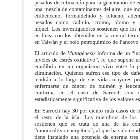
pesados de refinación para la generación de e
una mezcla de contaminantes del aire, que in
etilbenceno, formaldehído y tolueno, ade
pesados como cadmio, cromo, plomo y 
níquel. Los investigadores sostienen que los 
en línea con los obtenidos en la central térm
en Taiwán y el polo petroquímico de Pancevo 
El artículo de
Mutagénesis
informa de un “in
niveles de estrés oxidativo”, lo que supone u
equilibrio en un organismo vivo entre la p
eliminación. Quienes sufren ese tipo de da
tendrán a lo largo de sus vidas mayores pr
enfermarse de cáncer de pulmón y leucem
confirma en el caso de Sarroch con u
estadísticamente significativa de los valores e
En Sarroch hay 30 por ciento más casos de 
el resto de la isla. Los miembros de los 
sostienen que se trata de una de las con
“monocultivo energético”, al que ha sido con
tiene
instalado una potencia de energía tre