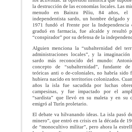
los activistas: la opresión histórica que supon
la destrucción de las economías locales. Las mi
menudo en Bainzu Piliu, 84 años, el 
independentista sardo, un hombre delgado y
1971 fundó el Frente por la Independencia 
graduó en farmacia, fue alcalde y resultó 
“conspirador” por su defensa de la independenc
Alguien menciona la “subalternidad del terr
administraciones locales”, y la imaginación
sardo más reconocido del mundo: Antoni
concepto de “subalternidad”, fundante de 
teóricas anti o de-coloniales, no habría sido
hubiera nacido en territorios colonizados. Cua
años la isla fue sacudida por luchas obrer
campesinas, y fue impactado por el ampl
“sardista” que llevó en su maleta y en su 
emigró al Turín proletario.
El debate va hilvanando ideas. La isla pasó d
minero”, que entró en crisis en la década de 19
de “monocultivo militar”, pero ahora la estrell