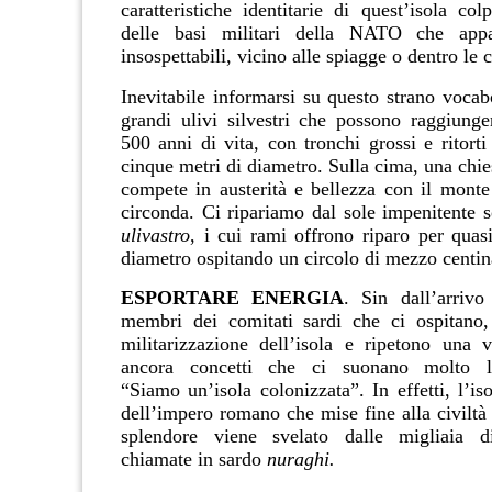
caratteristiche identitarie di quest’isola col
delle basi militari della NATO che app
insospettabili, vicino alle spiagge o dentro le c
Inevitabile informarsi su questo strano vocabo
grandi ulivi silvestri che possono raggiunge
500 anni di vita, con tronchi grossi e ritort
cinque metri di diametro. Sulla cima, una chi
compete in austerità e bellezza con il monte 
circonda. Ci ripariamo dal sole impenitente 
ulivastro
, i cui rami offrono riparo per quas
diametro ospitando un circolo di mezzo centin
ESPORTARE ENERGIA
. Sin dall’arriv
membri dei comitati sardi che ci ospitano,
militarizzazione dell’isola e ripetono una v
ancora concetti che ci suonano molto la
“Siamo un’isola colonizzata”. In effetti, l’is
dell’impero romano che mise fine alla civiltà 
splendore viene svelato dalle migliaia di 
chiamate in sardo
nuraghi.