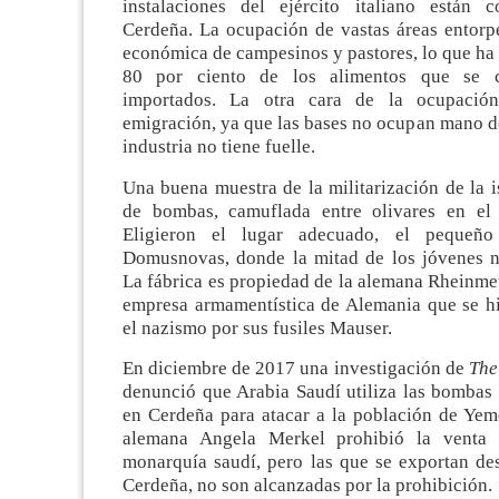
instalaciones del ejército italiano están 
Cerdeña. La ocupación de vastas áreas entorpe
económica de campesinos y pastores, lo que ha 
80 por ciento de los alimentos que se 
importados. La otra cara de la ocupación
emigración, ya que las bases no ocupan mano de
industria no tiene fuelle.
Una buena muestra de la militarización de la is
de bombas, camuflada entre olivares en el 
Eligieron el lugar adecuado, el pequeño
Domusnovas, donde la mitad de los jóvenes no
La fábrica es propiedad de la alemana Rheinmeta
empresa armamentística de Alemania que se h
el nazismo por sus fusiles Mauser.
En diciembre de 2017 una investigación de
The
denunció que Arabia Saudí utiliza las bombas 
en Cerdeña para atacar a la población de Yeme
alemana Angela Merkel prohibió la venta
monarquía saudí, pero las que se exportan des
Cerdeña, no son alcanzadas por la prohibición.