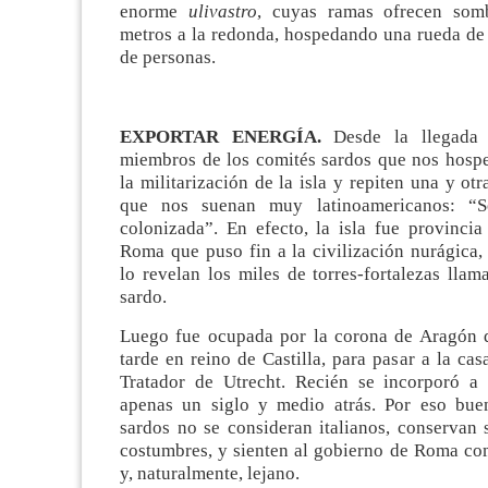
enorme
ulivastro
, cuyas ramas ofrecen somb
metros a la redonda, hospedando una rueda de
de personas.
EXPORTAR ENERGÍA.
Desde la llegada 
miembros de los comités sardos que nos hosp
la militarización de la isla y repiten una y ot
que nos suenan muy latinoamericanos: “S
colonizada”. En efecto, la isla fue provincia
Roma que puso fin a la civilización nurágica,
lo revelan los miles de torres-fortalezas lla
sardo.
Luego fue ocupada por la corona de Aragón 
tarde en reino de Castilla, para pasar a la ca
Tratador de Utrecht. Recién se incorporó a 
apenas un siglo y medio atrás. Por eso bue
sardos no se consideran italianos, conservan 
costumbres, y sienten al gobierno de Roma co
y, naturalmente, lejano.