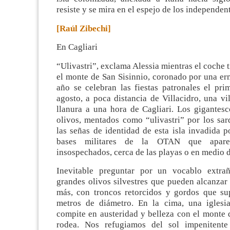
resiste y se mira en el espejo de los independent
[Raúl Zibechi]
En Cagliari
“
Ulivastri”, exclama Alessia mientras el coche 
el monte de San Sisinnio, coronado por una er
año se celebran las fiestas patronales el pr
agosto, a poca distancia de Villacidro, una vi
llanura a una hora de Cagliari. Los gigantesc
olivos, mentados como “ulivastri” por los sar
las señas de identidad de esta isla invadida 
bases militares de la OTAN que apare
insospechados, cerca de las playas o en medio d
Inevitable preguntar por un vocablo extrañ
grandes olivos silvestres que pueden alcanzar
más, con troncos retorcidos y gordos que su
metros de diámetro. En la cima, una iglesi
compite en austeridad y belleza con el monte 
rodea. Nos refugiamos del sol impenitent