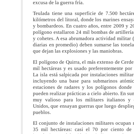
excusa de la guerra fría.
Teulada tiene una superficie de 7.500 hectá
kilómetros del litoral, donde los marines ens
y bombardeos. En cuatro años, entre 2009 y 20
polígono estallaron 24 mil bombas de artillería
y cohetes. A esa abrumadora actividad militar
diarias en promedio) deben sumarse las tonela
que dejan las explosiones y las maniobras.
El polígono de Quirra, el más extenso de Cerde
mil hectáreas y es usado preferentemente por 
La isla está salpicada por instalaciones militar
incluyendo una base para submarinos atómic
estaciones de radares y los polígonos donde l
pueden realizar prácticas a cielo abierto. En su
muy valioso para los militares italianos y
Unidos, que ensayan guerras que luego desplie
pueblos.
El conjunto de instalaciones militares ocupan
35 mil hectáreas: casi el 70 por ciento de 