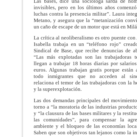
Las bases, dice una socióloga sarda de nom
invisibles, pero en los últimos años comenz
luchas contra la presencia militar”. Laura inte
Metano, y asegura que la “metanización convir
un caño de escape de un motor que está en Milá
La crítica al neoliberalismo es otro puente con
Isabella trabaja en un “teléfono rojo” crea
Sindical de Base, que recibe denuncias de ab
“Las más explotadas son las trabajadoras t
llegan a trabajar 18 horas diarias por salari
euros. Algunas trabajan gratis porque están 
todo inmigrantes que no acceden al sind
relaciona el temor de las trabajadoras con la h
y la superexplotación.
Las dos demandas principales del movimiento
torno a “la moratoria de las industrias product
y “la clausura de las bases militares y la restitu
las comunidades”, para compensar la agr
ambiente y el bloqueo de las economías loca
Saben que son objetivos tan lejanos como la i