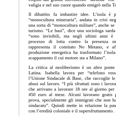
valigia e nel suo cuore quando emigrò nella To
Il dibattito fa imbastire idee. L’isola è 
“monocultura mineraria”, andata in crisi neg
una sorta di “monocultura militare”, anche se or
turismo. “Le basi”, dice una sociologa sard
“sono invisibili, ma negli ultimi anni è
processo di lotta contro la presenza mi
rappresenta il comitato No Metano, e af
produzione energetica ha trasformato l’isol
scappamento il cui motore sta a Milano”.
La critica al neoliberismo è un altro pont
Latina. Isabella lavora per “telefono ros
l’Unione Sindacale di Base, che raccoglie le
abusi sul lavoro. “I più sfruttati sono i lavor
che arrivano a lavorare 18 ore al giorno per 
450 euro al mese. Alcuni lavorano gratis 
prova, specialmente gli immigrati che non h
sindacato”. Quindi mette in relazione la pau
con l’eredità coloniale e il supersfruttamento.