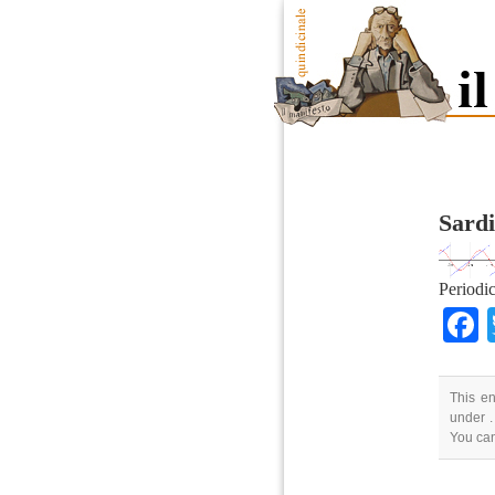
Sardi
Periodic
This en
under .
You ca