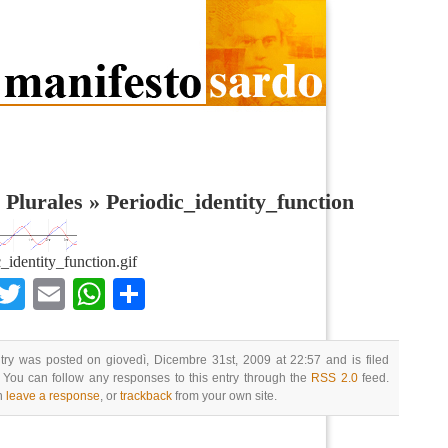
 Plurales
»
Periodic_identity_function
_identity_function.gif
Facebook
Twitter
Email
WhatsApp
Condividi
try was posted on giovedì, Dicembre 31st, 2009 at 22:57 and is filed
 You can follow any responses to this entry through the
RSS 2.0
feed.
n
leave a response
, or
trackback
from your own site.