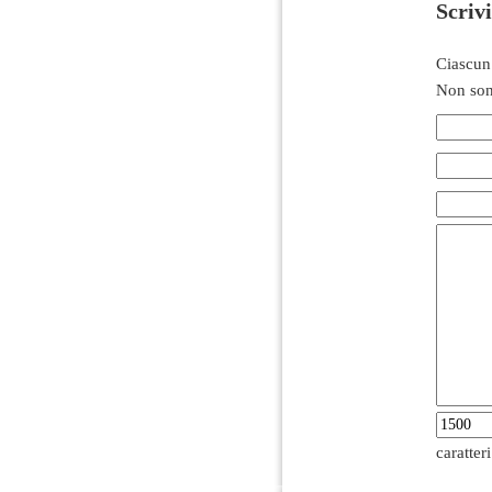
Scriv
Ciascun
Non son
caratter