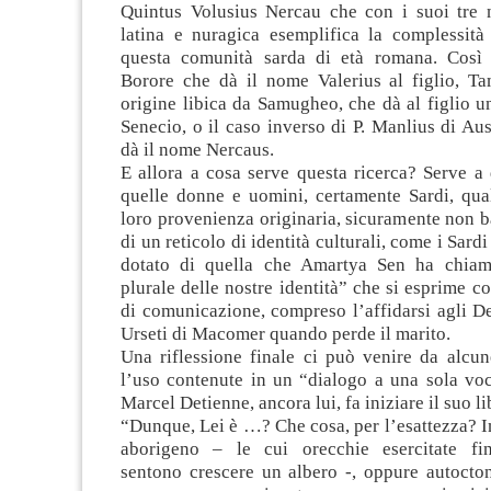
Quintus Volusius Nercau che con i suoi tre 
latina e nuragica esemplifica la complessità 
questa comunità sarda di età romana. Così 
Borore che dà il nome Valerius al figlio, Ta
origine libica da Samugheo, che dà al figlio 
Senecio, o il caso inverso di P. Manlius di Aust
dà il nome Nercaus.
E allora a cosa serve questa ricerca? Serve a
quelle donne e uomini, certamente Sardi, qua
loro provenienza originaria, sicuramente non ba
di un reticolo di identità culturali, come i Sard
dotato di quella che Amartya Sen ha chiama
plurale delle nostre identità” che si esprime co
di comunicazione, compreso l’affidarsi agli D
Urseti di Macomer quando perde il marito.
Una riflessione finale ci può venire da alcun
l’uso contenute in un “dialogo a una sola voc
Marcel Detienne, ancora lui, fa iniziare il suo li
“Dunque, Lei è …? Che cosa, per l’esattezza? I
aborigeno – le cui orecchie esercitate fin
sentono crescere un albero -, oppure autocto