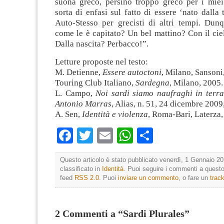
suona greco, persino troppo greco per i miei
sorta di enfasi sul fatto di essere ‘nato dalla 
Auto-Stesso per grecisti di altri tempi. Du
come le è capitato? Un bel mattino? Con il ci
Dalla nascita? Perbacco!”.
Letture proposte nel testo:
M. Detienne,
Essere autoctoni
, Milano, Sansoni
Touring Club Italiano,
Sardegna
, Milano, 2005.
L. Campo,
Noi sardi siamo naufraghi in terra
Antonio Marras
, Alias, n. 51, 24 dicembre 2009,
A. Sen,
Identità e violenza
, Roma-Bari, Laterza,
Facebook
Twitter
Email
WhatsApp
Condividi
Questo articolo è stato pubblicato venerdì, 1 Gennaio 20
classificato in
Identità
. Puoi seguire i commenti a questo 
feed
RSS 2.0
. Puoi
inviare un commento
, o fare un
trac
2 Commenti a “Sardi Plurales”