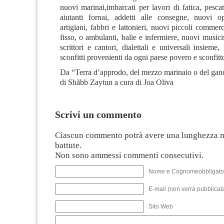
nuovi marinai,imbarcati per lavori di fatica, pescat
aiutanti fornai, addetti alle consegne, nuovi o
artigiani, fabbri e lattonieri, nuovi piccoli commer
fisso, o ambulanti, balie e infermiere, nuovi musicis
scrittori e cantori, dialettali e universali insieme
sconfitti provenienti da ogni paese povero e sconf
Da “Terra d’approdo, del mezzo marinaio o del ganc
di Shãbb Zaytun a cura di Joa Oliva
Scrivi un commento
Ciascun commento potrà avere una lunghezza 
battute.
Non sono ammessi commenti consecutivi.
Nome e Cognomeobbligato
E-mail (non verrà pubblicata
Sito Web