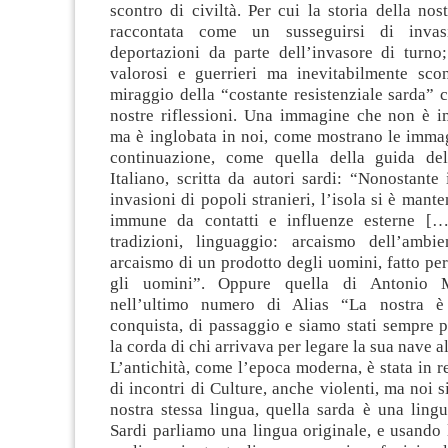
scontro di civiltà. Per cui la storia della nost
raccontata come un susseguirsi di invasi
deportazioni da parte dell’invasore di turno;
valorosi e guerrieri ma inevitabilmente sconf
miraggio della “costante resistenziale sarda” c
nostre riflessioni. Una immagine che non è im
ma è inglobata in noi, come mostrano le immag
continuazione, come quella della guida de
Italiano, scritta da autori sardi: “Nonostante 
invasioni di popoli stranieri, l’isola si è mant
immune da contatti e influenze esterne […]
tradizioni, linguaggio: arcaismo dell’ambi
arcaismo di un prodotto degli uomini, fatto pe
gli uomini”. Oppure quella di Antonio Mar
nell’ultimo numero di Alias “La nostra è 
conquista, di passaggio e siamo stati sempre p
la corda di chi arrivava per legare la sua nave al
L’antichità, come l’epoca moderna, è stata in r
di incontri di Culture, anche violenti, ma noi 
nostra stessa lingua, quella sarda è una ling
Sardi parliamo una lingua originale, e usando 