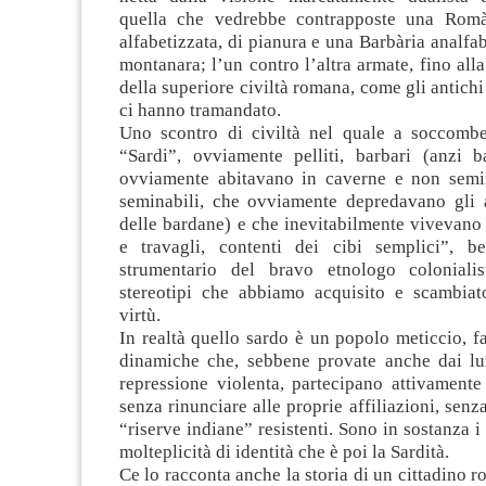
quella che vedrebbe contrapposte una Romàn
alfabetizzata, di pianura e una Barbària analfab
montanara; l’un contro l’altra armate, fino alla
della superiore civiltà romana, come gli antichi
ci hanno tramandato.
Uno scontro di civiltà nel quale a soccomb
“Sardi”, ovviamente pelliti, barbari (anzi ba
ovviamente abitavano in caverne e non semi
seminabili, che ovviamente depredavano gli al
delle bardane) e che inevitabilmente vivevano
e travagli, contenti dei cibi semplici”, b
strumentario del bravo etnologo coloniali
stereotipi che abbiamo acquisito e scambiat
virtù.
In realtà quello sardo è un popolo meticcio, f
dinamiche che, sebbene provate anche dai lu
repressione violenta, partecipano attivamente
senza rinunciare alle proprie affiliazioni, senz
“riserve indiane” resistenti. Sono in sostanza i
molteplicità di identità che è poi la Sardità.
Ce lo racconta anche la storia di un cittadino r