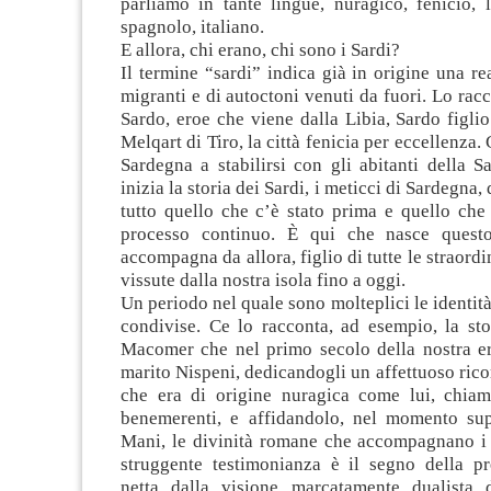
parliamo in tante lingue, nuragico, fenicio, l
spagnolo, italiano.
E allora, chi erano, chi sono i Sardi?
Il termine “sardi” indica già in origine una rea
migranti e di autoctoni venuti da fuori. Lo racc
Sardo, eroe che viene dalla Libia, Sardo figlio
Melqart di Tiro, la città fenicia per eccellenza. 
Sardegna a stabilirsi con gli abitanti della 
inizia la storia dei Sardi, i meticci di Sardegna, 
tutto quello che c’è stato prima e quello che
processo continuo. È qui che nasce ques
accompagna da allora, figlio di tutte le straord
vissute dalla nostra isola fino a oggi.
Un periodo nel quale sono molteplici le identità
condivise. Ce lo racconta, ad esempio, la sto
Macomer che nel primo secolo della nostra era
marito Nispeni, dedicandogli un affettuoso ricor
che era di origine nuragica come lui, chia
benemerenti, e affidandolo, nel momento su
Mani, le divinità romane che accompagnano i 
struggente testimonianza è il segno della pr
netta dalla visione marcatamente dualista 