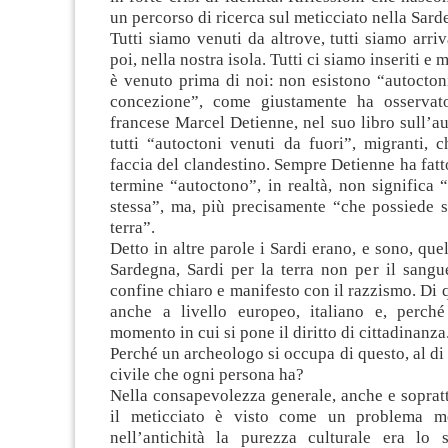
un percorso di ricerca sul meticciato nella Sard
Tutti siamo venuti da altrove, tutti siamo arriv
poi, nella nostra isola. Tutti ci siamo inseriti e 
è venuto prima di noi: non esistono “autocton
concezione”, come giustamente ha osservato
francese Marcel Detienne, nel suo libro sull’a
tutti “autoctoni venuti da fuori”, migranti, c
faccia del clandestino. Sempre Detienne ha fatt
termine “autoctono”, in realtà, non significa “
stessa”, ma, più precisamente “che possiede s
terra”.
Detto in altre parole i Sardi erano, e sono, que
Sardegna, Sardi per la terra non per il sangu
confine chiaro e manifesto con il razzismo. Di q
anche a livello europeo, italiano e, perch
momento in cui si pone il diritto di cittadinanza
Perché un archeologo si occupa di questo, al di
civile che ogni persona ha?
Nella consapevolezza generale, anche e sopratt
il meticciato è visto come un problema m
nell’antichità la purezza culturale era lo 