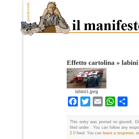
Effetto cartolina
»
labini
labini1.jpeg
Facebook
Twitter
Email
What
Co
This entry was posted on giovedì, D
filed under . You can follow any resp
2.0
feed. You can
leave a response
, o