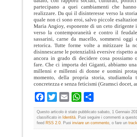
datato, con rapporti sociali, culturali, politic
partecipano a quei cambiamenti che hanno
realizzare. Da qui il disinteresse verso la stor
quale non ci sono eroi, salvo piccole esaltazio
Maria Angioy, esponente di un ceto dirigente i
verso la contemporaneità e contro il feuda
sassarini, carne da macello, sommersi oggi
retorica. Tutte forme volte a mitizzare la no
disinnescarne le potenzialità eversive rispetto 
ancora in grado di decidere cosa possiamo 
fare. Che ci importa dei Giganti, abbiamo una
millenni e millenni di donne e uomini protag
momento, della propria storia, studiamola t
concretezza e senza feticismi (Gramsci docet, a
Facebook
Twitter
Email
WhatsApp
Condividi
Questo articolo è stato pubblicato sabato, 1 Gennaio 201
classificato in
Identità
. Puoi seguire i commenti a questo 
feed
RSS 2.0
. Puoi
inviare un commento
, o fare un
trac