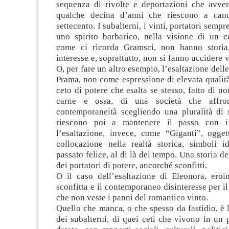
sequenza di rivolte e deportazioni che avvenn
qualche decina d’anni che riescono a cance
settecento. I subalterni, i vinti, portatori sem
uno spirito barbarico, nella visione di un ce
come ci ricorda Gramsci, non hanno storia
interesse e, soprattutto, non si fanno uccidere 
O, per fare un altro esempio, l’esaltazione dell
Prama, non come espressione di elevata qualità 
ceto di potere che esalta se stesso, fatto di u
carne e ossa, di una società che affron
contemporaneità scegliendo una pluralità di 
riescono poi a mantenere il passo con i
l’esaltazione, invece, come “Giganti”, ogget
collocazione nella realtà storica, simboli i
passato felice, al di là del tempo. Una storia deg
dei portatori di potere, ancorché sconfitti.
O il caso dell’esaltazione di Eleonora, eroi
sconfitta e il contemporaneo disinteresse per i
che non veste i panni del romantico vinto.
Quello che manca, o che spesso da fastidio, è la
dei subalterni, di quei ceti che vivono in un 