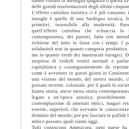
hanno vissuto la Sardegna spagnola o quella sa
delle grandi trasformazioni degli ultimi cinquan
L’effetto cartolina turistica ci è più consono; 
nuraghi è quello di una Sardegna arcaica, l
primitivi, insensibile alla modernità. Par
quell’effetto cartolina che schiaccia la 
contemporanea, dei pastori, fatta con metod
richieste del tutto in linea con i tempi. I p
solidarietà non in quanto categoria produttiv
ma in quanto eredi dei mastrucati nuragici. D
sorpresa di vederli vestiti normali e parl
capitalistica e conseguentemente da reprime
come è avvenuto in questi giorni in Continente
una visione del mondo, del nostro mondo, c
passato recente, coloniale, per il quale le soci
hanno storia, ancor meno storia contemporanea
legato a un’epoca astorica, possibilmente 
contemplazione di antenati mitici, magari ret
esterne, superiori, che avevano le conoscenze
dominio del mondo; per poi lasciare le pallide l
mitico passato, quali siamo oggi.
Tutti conoscono Ampsicora, ogni paese ha