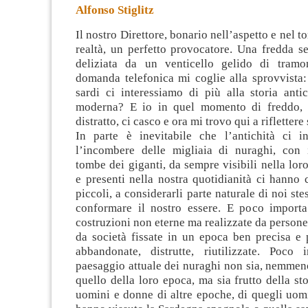
Alfonso Stiglitz
Il nostro Direttore, bonario nell’aspetto e nel to
realtà, un perfetto provocatore. Una fredda s
deliziata da un venticello gelido di tramo
domanda telefonica mi coglie alla sprovvista:
sardi ci interessiamo
di più alla storia anti
moderna? E io in quel momento di freddo, 
distratto, ci casco e ora mi trovo qui a riflettere
In parte è inevitabile che l’antichità ci in
l’incombere delle migliaia di nuraghi, con i
tombe dei giganti, da sempre visibili nella lo
e presenti nella nostra quotidianità ci hanno c
piccoli, a considerarli parte naturale di noi ste
conformare il nostro essere. E poco importa 
costruzioni non eterne ma realizzate da persone 
da società fissate in un epoca ben precisa e 
abbandonate, distrutte, riutilizzate. Poco
paesaggio attuale dei nuraghi non sia, nemmen
quello della loro epoca, ma sia frutto della st
uomini e donne di altre epoche, di quegli uom