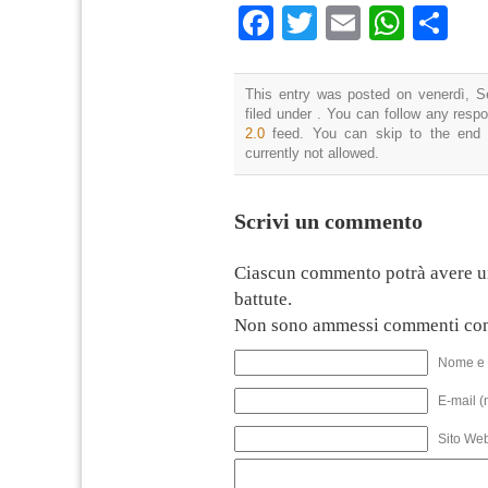
Facebook
Twitter
Email
What
Co
This entry was posted on venerdì, S
filed under . You can follow any resp
2.0
feed. You can skip to the end 
currently not allowed.
Scrivi un commento
Ciascun commento potrà avere u
battute.
Non sono ammessi commenti con
Nome e 
E-mail (
Sito We