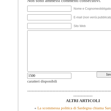
Non sono ammessi commenti consecutivi.
Nome e Cognomeobbligato
E-mail (non verrà pubblicata
Sito Web
caratteri disponibili
--------------------------------------------------------
-------------
ALTRI ARTICOLI
«
La scommessa politica di Sardegna chiama Sar