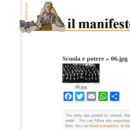
Scuola e potere
»
06.jpg
06.jpg
Facebook
Twitter
Email
What
Co
This entry was posted on venerdì, Mag
under . You can follow any responses
feed. You can
leave a response
, or
tr