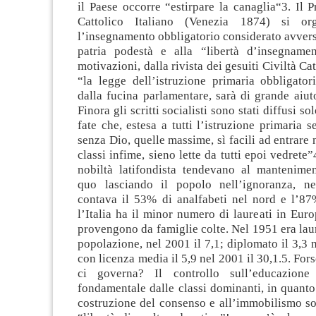
il Paese occorre “estirpare la canaglia“3. Il
Cattolico Italiano (Venezia 1874) si or
l’insegnamento obbligatorio considerato avverso 
patria podestà e alla “libertà d’insegname
motivazioni, dalla rivista dei gesuiti Civiltà Ca
“la legge dell’istruzione primaria obbligator
dalla fucina parlamentare, sarà di grande aiut
Finora gli scritti socialisti sono stati diffusi so
fate che, estesa a tutti l’istruzione primaria s
senza Dio, quelle massime, sì facili ad entrare 
classi infime, sieno lette da tutti epoi vedrete
nobiltà latifondista tendevano al mantenimen
quo lasciando il popolo nell’ignoranza, ne
contava il 53% di analfabeti nel nord e l’87
l’Italia ha il minor numero di laureati in Eur
provengono da famiglie colte. Nel 1951 era lau
popolazione, nel 2001 il 7,1; diplomato il 3,3 n
con licenza media il 5,9 nel 2001 il 30,1.5. Fors
ci governa? Il controllo sull’educazione
fondamentale dalle classi dominanti, in quanto
costruzione del consenso e all’immobilismo so