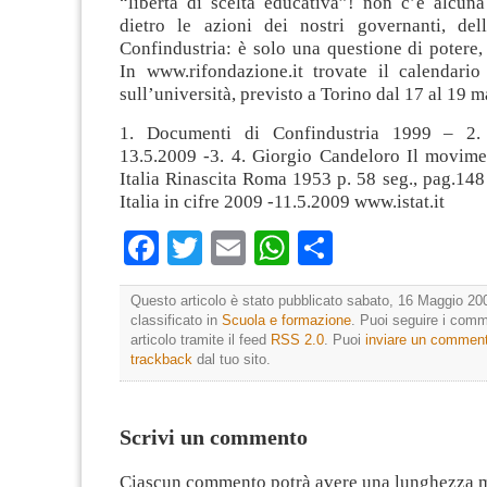
“libertà di scelta educativa”! non c’è alcuna
dietro le azioni dei nostri governanti, de
Confindustria: è solo una questione di potere,
In www.rifondazione.it trovate il calendari
sull’università, previsto a Torino dal 17 al 19 
1. Documenti di Confindustria 1999 – 2.
13.5.2009 -3. 4. Giorgio Candeloro Il movimen
Italia Rinascita Roma 1953 p. 58 seg., pag.148
Italia in cifre 2009 -11.5.2009 www.istat.it
Facebook
Twitter
Email
WhatsApp
Condividi
Questo articolo è stato pubblicato sabato, 16 Maggio 200
classificato in
Scuola e formazione
. Puoi seguire i comm
articolo tramite il feed
RSS 2.0
. Puoi
inviare un commen
trackback
dal tuo sito.
Scrivi un commento
Ciascun commento potrà avere una lunghezza 