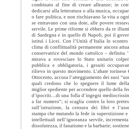
combinato al fine di creare alleanze; in co
dedicarsi alla letteratura o alla musica, occupar
o fare politica, e non rischiavano la vita a ogn
se entravano con una dote, alle povere restav
servile. Le prime riforme si ebbero da re illum
di Sardegna e in quello di Napoli, poi il gov
istituì i Licei. Con l’Unità d’Italia lo scontro
clima di conflittualità permanente ancora attua
conservatrice del mondo cattolico – definita ’
mirava a rovesciare lo Stato unitario colpen
pubblica e obbligatoria, i gesuiti occupav
rilievo in questo movimento. L’abate torinese 
Ottocento, accusa l’atteggiamento dei suoi ”uom
quali credono che lo spegnere il lume della
miglior spediente per accendere quello della fe
d’ipocriti…di una folla d’ingegni mediocrissim
a far numero”; si scaglia contro la loro pret
sull’istruzione, la censura dei libri e l’ass
stampa che mutando la fede in superstizione e
intellettuali nell’ignoranza servile, incrementa
dissolutezza, il fanatismo e la barbarie; sostien