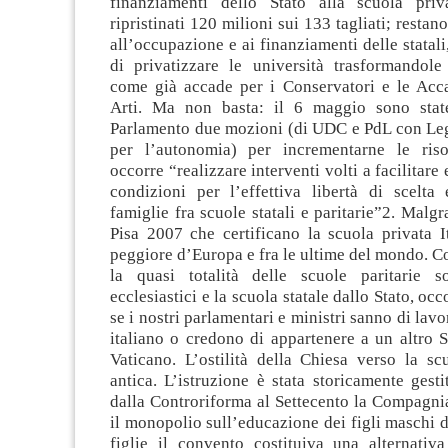
finanziamenti dello Stato alla scuola priv
ripristinati 120 milioni sui 133 tagliati; restano 
all’occupazione e ai finanziamenti delle statali,
di privatizzare le università trasformandole
come già accade per i Conservatori e le Acc
Arti. Ma non basta: il 6 maggio sono state
Parlamento due mozioni (di UDC e PdL con L
per l’autonomia) per incrementarne le riso
occorre “realizzare interventi volti a facilitar
condizioni per l’effettiva libertà di scelta 
famiglie fra scuole statali e paritarie”2. Malgr
Pisa 2007 che certificano la scuola privata I
peggiore d’Europa e fra le ultime del mondo. 
la quasi totalità delle scuole paritarie s
ecclesiastici e la scuola statale dallo Stato, o
se i nostri parlamentari e ministri sanno di lavo
italiano o credono di appartenere a un altro S
Vaticano. L’ostilità della Chiesa verso la sc
antica. L’istruzione è stata storicamente gesti
dalla Controriforma al Settecento la Compagni
il monopolio sull’educazione dei figli maschi de
figlie il convento costituiva una alternativ