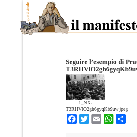
Seguire l’esempio di Pra
T3RHVlO2gh6gyqKb9u
1_NX-
T3RHVlO2gh6gyqKb9uw.jpeg
Facebook
Twitter
Email
What
Co