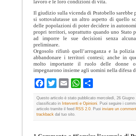
lavoro e le loro condizioni di vita.
Il giudizio sulla vicenda di Pratobello sarebbe 
si sottovalutasse un altro aspetto di quello sco
delle popolazioni di poter decidere in autonomi
propri territori, soprattutto quando uno Stato 
ad imporre le sue decisioni senza alcuna
preliminare.
Orgosolo rifiutò quell’arroganza e la polizia
abbandonare i territori contesi; anche in que
molto importante il ruolo delle donne o
impegnarono insieme agli uomini nella difesa dei
Facebook
Twitter
Email
WhatsApp
Condividi
Questo articolo è stato pubblicato mercoledì, 26 Giugno 
classificato in
Interventi e Opinioni
. Puoi seguire i comm
articolo tramite il feed
RSS 2.0
. Puoi
inviare un commen
trackback
dal tuo sito.
1 Commento a “Seguire l’esempio di Pr