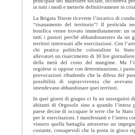
principale del malessere sociale, occorreva per
in tutti i modi e metterle definitivamente in crisi
La Brigata Trieste ricevette l’incarico di condu
“risanamento del territorio”! Il pesticida ne
bonifica venne trovato immediatamente: un o
tutti i pastori perché abbandonassero da un gi
territori interessati alle esercitazioni. Con l’ar
chi pratica politiche colonialiste lo Stat
allevatori un risarcimento di 30 lire giornalier
della metà del costo del mangime. Ma l’i
orgolese si oppose con determinazione, i pastor
provocazioni ribadendo che la difesa del pasc
possibilità di sopravvivenza che avevan
intendevano abbandonare quei territori.
In quei giorni di giugno ci fu un susseguirsi di
abitanti di Orgosolo sino a quando l’intera 
paese decise di occupare le terre che lo Stato
per le esercitazioni. I manifestanti e l’intera 
vinsero quella battaglia attraverso un impegn
costante, consapevoli che la posta in gioco ri