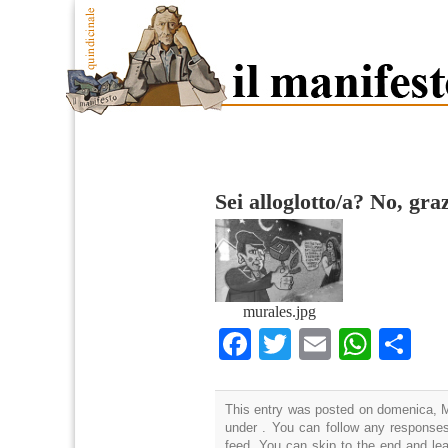
Sei alloglotto/a? No, graz
murales.jpg
Facebook
Twitter
Email
What
Co
This entry was posted on domenica, Ma
under . You can follow any responses
feed. You can skip to the end and lea