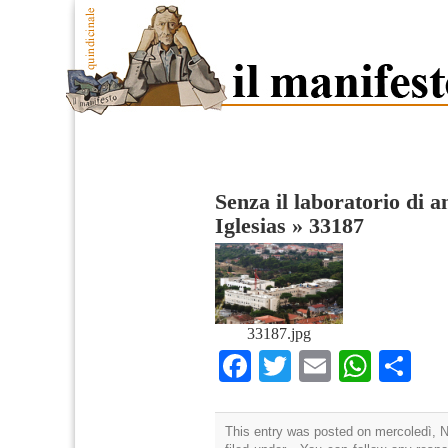
Senza il laboratorio di 
Iglesias
»
33187
33187.jpg
Facebook
Twitter
Email
What
Co
This entry was posted on mercoledì, 