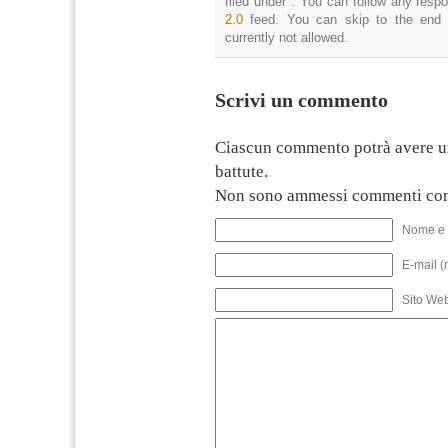
filed under . You can follow any resp
2.0
feed. You can skip to the end 
currently not allowed.
Scrivi un commento
Ciascun commento potrà avere u
battute.
Non sono ammessi commenti con
Nome e 
E-mail (
Sito We