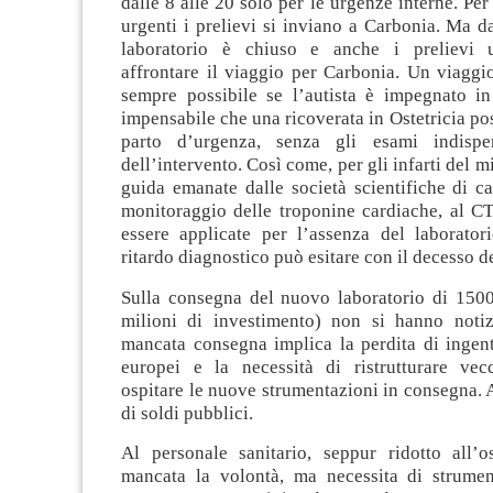
dalle 8 alle 20 solo per le urgenze interne. Per
urgenti i prelievi si inviano a Carbonia. Ma dal
laboratorio è chiuso e anche i prelievi 
affrontare il viaggio per Carbonia. Un viaggi
sempre possibile se l’autista è impegnato in 
impensabile che una ricoverata in Ostetricia pos
parto d’urgenza, senza gli esami indispen
dell’intervento. Così come, per gli infarti del m
guida emanate dalle società scientifiche di ca
monitoraggio delle troponine cardiache, al 
essere applicate per l’assenza del laboratori
ritardo diagnostico può esitare con il decesso d
Sulla consegna del nuovo laboratorio di 15
milioni di investimento) non si hanno noti
mancata consegna implica la perdita di ingent
europei e la necessità di ristrutturare ve
ospitare le nuove strumentazioni in consegna.
di soldi pubblici.
Al personale sanitario, seppur ridotto all
mancata la volontà, ma necessita di strume