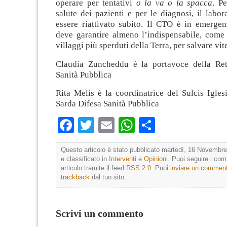
operare per tentativi
o la va o la spacca
. P
salute dei pazienti e per le diagnosi, il labo
essere riattivato subito. Il CTO è in emergen
deve garantire almeno l’indispensabile, come 
villaggi più sperduti della Terra, per salvare vi
Claudia Zuncheddu è la portavoce della Ret
Sanità Pubblica
Rita Melis è la coordinatrice del Sulcis Igles
Sarda Difesa Sanità Pubblica
Facebook
Twitter
Email
WhatsApp
Condividi
Questo articolo è stato pubblicato martedì, 16 Novembre
e classificato in
Interventi e Opinioni
. Puoi seguire i co
articolo tramite il feed
RSS 2.0
. Puoi
inviare un commen
trackback
dal tuo sito.
Scrivi un commento