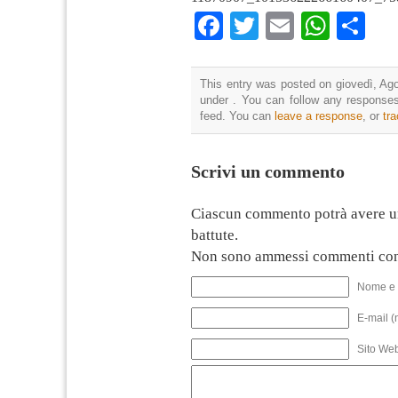
Facebook
Twitter
Email
What
Co
This entry was posted on giovedì, Ago
under . You can follow any responses
feed. You can
leave a response
, or
tr
Scrivi un commento
Ciascun commento potrà avere u
battute.
Non sono ammessi commenti con
Nome e 
E-mail (
Sito We