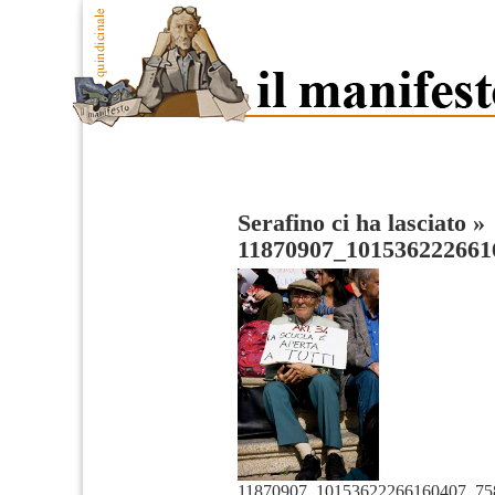
Serafino ci ha lasciato
»
11870907_101536222661
11870907_10153622266160407_75