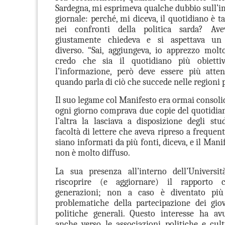
Sardegna, mi esprimeva qualche dubbio sull’i
giornale: perché, mi diceva, il quotidiano è t
nei confronti della politica sarda? Ave
giustamente chiedeva e si aspettava un 
diverso. “Sai, aggiungeva, io apprezzo molt
credo che sia il quotidiano più obietti
l’informazione, però deve essere più atten
quando parla di ciò che succede nelle regioni p
Il suo legame col Manifesto era ormai consoli
ogni giorno comprava due copie del quotidian
l’altra la lasciava a disposizione degli stu
facoltà di lettere che aveva ripreso a frequen
siano informati da più fonti, diceva, e il Man
non è molto diffuso.
La sua presenza all’interno dell’Universit
riscoprire (e aggiornare) il rapporto
generazioni; non a caso è diventato più 
problematiche della partecipazione dei giov
politiche generali. Questo interesse ha avu
anche verso le associazioni politiche e cul