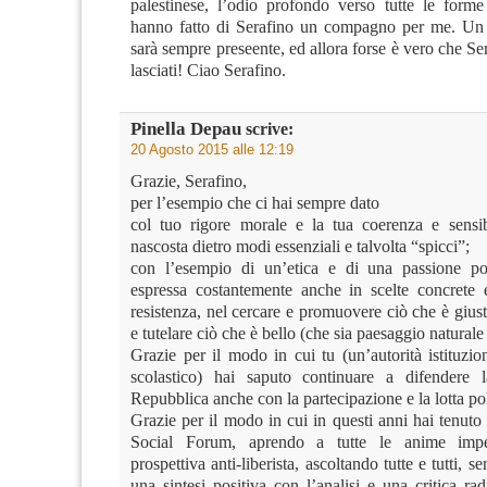
palestinese, l’odio profondo verso tutte le forme
hanno fatto di Serafino un compagno per me. U
sarà sempre preseente, ed allora forse è vero che Se
lasciati! Ciao Serafino.
Pinella Depau
scrive:
20 Agosto 2015 alle 12:19
Grazie, Serafino,
per l’esempio che ci hai sempre dato
col tuo rigore morale e la tua coerenza e sensib
nascosta dietro modi essenziali e talvolta “spicci”;
con l’esempio di un’etica e di una passione pol
espressa costantemente anche in scelte concrete 
resistenza, nel cercare e promuovere ciò che è giust
e tutelare ciò che è bello (che sia paesaggio naturale
Grazie per il modo in cui tu (un’autorità istituzi
scolastico) hai saputo continuare a difendere l
Repubblica anche con la partecipazione e la lotta pol
Grazie per il modo in cui in questi anni hai tenuto 
Social Forum, aprendo a tutte le anime imp
prospettiva anti-liberista, ascoltando tutte e tutti, 
una sintesi positiva con l’analisi e una critica ra