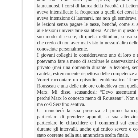
laureandosi, i corsi di laurea della Facoltà di Lette
aveva intensificato la frequenza a quelli dei corsi i
aveva intenzione di laurearsi, ma non gli sembrava 
le lezioni senza pagare le tasse, benché, come si 
alle lezioni universitarie sia libera. Anche in questo
suo modo di essere, di quella rettitudine, senso s
che credo di non aver mai visto in nessun’altra del
conosciute personalmente.
I giovani colleghi lo consideravano uno di loro e 
potevamo fare a meno di ascoltare le osservazioni 
privato (mai una domanda durante la lezione), s
cautela, estremamente rispettoso delle competenze al
Vorrei raccontare un episodio, emblematico. Ten
Rousseau e una delle mie ore coincideva con quelle
Marx. Mi disse, scusandosi: “Devo assentarmi 
perché Marx lo conosco meno di Rousseau”. Non so
ma così Serafino sentiva.
Ci mancherà la sua presenza al primo banco
particolare di prendere appunti, la sua attenzi
particolare le chiacchiere e i commenti sui conc
durante gli intervalli, anche qui critico severo e 
stato coerente nella sua annunciata scelta finale.