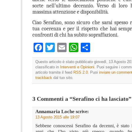
sorte nell’ultimo decennio. Verso di loro 
massima attenzione e disponibilità.
Ciao Serafino, sono sicuro che sarai spesso r
tua coerenza e per il rispetto che hai semp
confronti di chi ha subito sopraffazioni.
Facebook
Twitter
Email
WhatsApp
Condividi
Questo articolo è stato pubblicato giovedì, 13 Agosto 20
classificato in
Interventi e Opinioni
. Puoi seguire i comm
articolo tramite il feed
RSS 2.0
. Puoi
inviare un commen
trackback
dal tuo sito.
3 Commenti a “Serafino ci ha lasciato”
Annamaria Loche
scrive:
13 Agosto 2015 alle 19:07
Sebbene conoscessi Serafino da decenni, è stato i
anni che l’ho visto più spesso, quando fre