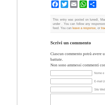
Facebook
Twitter
Email
What
Co
This entry was posted on lunedì, Mar
under . You can follow any responses
feed. You can
leave a response
, or
tr
Scrivi un commento
Ciascun commento potrà avere u
battute.
Non sono ammessi commenti con
Nome e 
E-mail (
Sito We