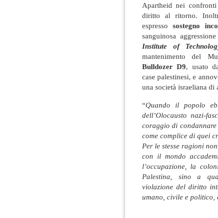
Apartheid nei confronti
diritto al ritorno. In
espresso
sostegno inco
sanguinosa aggressione
Institute of Technolog
mantenimento del Muro
Bulldozer D9
, usato da
case palestinesi, e annov
una società israeliana di
“
Quando il popolo ebr
dell’Olocausto nazi-fas
coraggio di condannare 
come complice di quei cr
Per le stesse ragioni no
con il mondo accademi
l’occupazione, la coloni
Palestina, sino a qua
violazione del diritto i
umano, civile e politico,