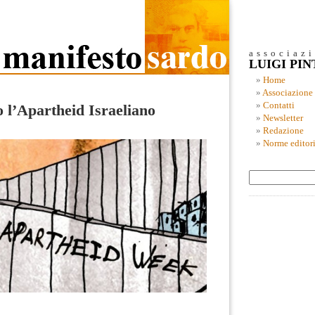
associaz
LUIGI PI
Home
Associazione
Contatti
 l’Apartheid Israeliano
Newsletter
Redazione
Norme editori