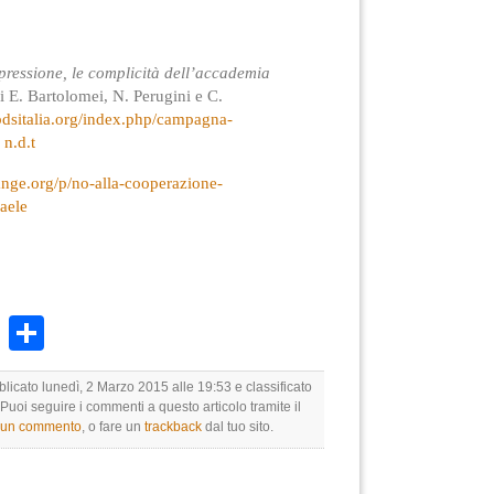
ppressione, le complicità dell’accademia
di E. Bartolomei, N. Perugini e C.
/bdsitalia.org/index.php/campagna-
 n.d.t
nge.org/p/no-alla-cooperazione-
aele
k
r
ail
WhatsApp
Condividi
blicato lunedì, 2 Marzo 2015 alle 19:53 e classificato
 Puoi seguire i commenti a questo articolo tramite il
e un commento
, o fare un
trackback
dal tuo sito.