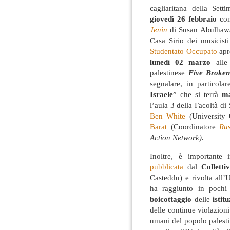
cagliaritana della Sett
giovedì 26 febbraio
con 
Jenin
di Susan Abulhawa
Casa Sirio dei musicist
Studentato Occupato
apr
lunedì 02 marzo
alle 
palestinese
Five Broke
segnalare, in particola
Israele
” che si terrà
ma
l’aula 3 della Facoltà di
Ben White
(University 
Barat
(Coordinatore
Rus
Action Network).
Inoltre, è importante 
pubblicata
dal
Collett
Casteddu) e rivolta all’
ha raggiunto in pochi g
boicottaggio
delle
istit
delle continue violazioni 
umani del popolo palestin