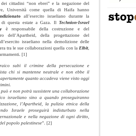
 dei cittadini “non ebrei” e la negazione del
oltre, Università come quella di Haifa hanno
ndizionato
all’esercito israeliano durante la
 di questa estate a Gaza. Il
Technion-Israel
y
è responsabile della costruzione e del
 dell’Apartheid, della progettazione del
ll’esercito israeliano nella demolizione delle
era tra le sue collaborazioni quella con la
Elbit
,
 armamenti. [1]
aico subì il crimine della persecuzione e
cista chi si mantenne neutrale e non ebbe il
apertamente quanto accadeva viene visto oggi
imini.
n può e non potrà sussistere una collaborazione
co israeliano sino a quando proseguiranno
zzazione, l’Apartheid, la pulizia etnica della
ndo Israele proseguirà indisturbato nella
nternazionale e nella negazione di ogni diritto,
 del popolo palestinese
”. [2]