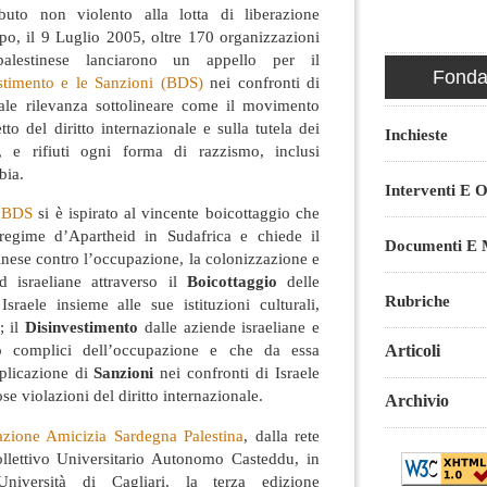
ibuto non violento alla lotta di liberazione
po, il 9 Luglio 2005, oltre 170 organizzazioni
palestinese lanciarono un appello per il
Fondaz
estimento e le Sanzioni (BDS)
nei confronti di
ale rilevanza sottolineare come il movimento
to del diritto internazionale e sulla tutela dei
Inchieste
i, e rifiuti ogni forma di razzismo, inclusi
bia.
Interventi E O
 BDS
si è ispirato al vincente boicottaggio che
 regime d’Apartheid in Sudafrica e chiede il
Documenti E M
tinese contro l’occupazione, la colonizzazione e
id israeliane attraverso il
Boicottaggio
delle
Rubriche
Israele insieme alle sue istituzioni culturali,
; il
Disinvestimento
dalle aziende israeliane e
no complici dell’occupazione e che da essa
Articoli
pplicazione di
Sanzioni
nei confronti di Israele
se violazioni del diritto internazionale.
Archivio
azione Amicizia Sardegna Palestina
, dalla rete
lettivo Universitario Autonomo Casteddu, in
Università di Cagliari, la terza edizione