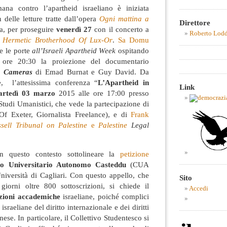
imana contro l’apartheid israeliano è iniziata
delle letture tratte dall’opera
Ogni mattina a
Direttore
, per proseguire
venerdì 27
con il concerto a
Roberto Lod
i
Hermetic Brotherhood Of Lux-Or
.
Sa Domu
e le porte
all’Israeli Apartheid Week
ospitando
ore 20:30 la proiezione del documentario
n Cameras
di Emad Burnat e Guy David. Da
re, l’attesissima conferenza “
L’Apartheid in
Link
rtedì 03 marzo
2015 alle ore 17:00 presso
 Studi Umanistici, che vede la partecipazione di
Of Exeter, Giornalista Freelance), e di
Frank
sell Tribunal on Palestine
e
Palestine
Legal
in questo contesto sottolineare la
petizione
ivo Universitario Autonomo Casteddu
(CUA
Università di Cagliari. Con questo appello, che
Sito
iorni oltre 800 sottoscrizioni, si chiede il
Accedi
uzioni accademiche
israeliane, poiché complici
israeliane del diritto internazionale e dei diritti
ese. In particolare, il Collettivo Studentesco si