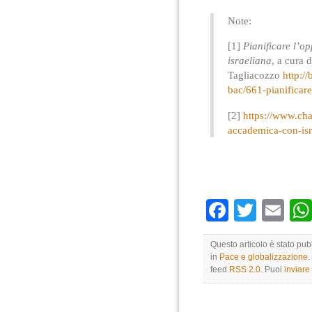
Note:
[1]
Pianificare l’o
israeliana
, a cura 
Tagliacozzo
http:/
bac/661-pianificare
[2]
https://www.cha
accademica-con-isr
Faceboo
Twitte
Em
Questo articolo è stato pub
in
Pace e globalizzazione
.
feed
RSS 2.0
. Puoi
inviar