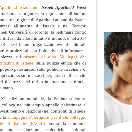
Apartheid Israeliano
,
Israeli Apartheid Week
rnazionale, organizzato ogni anno all’interno
nciare il regime di Apartheid attuato da Israele
tinesi all’interno di Israele e nei Territori
 nell’Università di Toronto, la Settimana contro
è diffusa da allora in tutto il mondo, e nel 2014
 28 paesi hanno organizzato eventi culturali,
ze e proiezioni con l’obiettivo di informare e
evolezza sul
sistema di oltre 50 leggi che
ittadini di Israele
, sulla pulizia etnica che da
popolo palestinese, sulle politiche israeliane di
priazione, sui massacri perpetrati dall’esercito
el disprezzo del diritto internazionale, e nella
o umano.
 XI edizione mondiale, la Settimana contro
i colloca nel più ampio appello palestinese al
vestimento e Sanzioni) nei confronti di Israele.
4, la
Campagna Palestinese per il Boicottaggio
le di Israele (PACBI)
invitò la comunità
are tutte le istituzioni accademiche e culturali