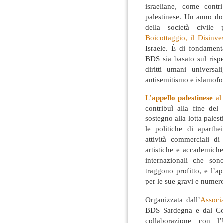
israeliane, come contr
palestinese. Un anno do
della società civile 
Boicottaggio, il Disinv
Israele. È di fondament
BDS sia basato sul rispet
diritti umani universal
antisemitismo e islamofo
L’
appello palestinese
al
contribuì alla fine del
sostegno alla lotta pales
le politiche di aparthe
attività commerciali di 
artistiche e accademiche
internazionali che so
traggono profitto, e l’a
per le sue gravi e numero
Organizzata dall’
Associ
BDS Sardegna e dal Col
collaborazione con l’