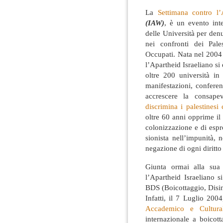
La
Settimana contro l’
(IAW)
, è un evento inte
delle Università per denu
nei confronti dei Pales
Occupati
. Nata nel 2004
l’Apartheid Israeliano si 
oltre 200 università in
manifestazioni, conferen
accrescere la consap
discrimina i palestinesi c
oltre 60 anni opprime il 
colonizzazione e di espro
sionista nell’impunità, n
negazione di ogni diritt
Giunta ormai alla sua
l’Apartheid Israeliano s
BDS (Boicottaggio, Disin
Infatti, il 7 Luglio 200
Accademico e Cultura
internazionale a boicott