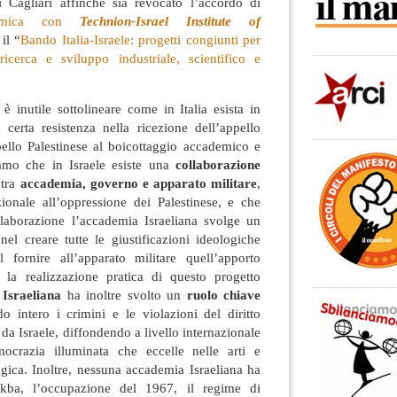
di Cagliari affinché sia revocato l’accordo di
demica con
Technion-Israel Institute of
il “
Bando Italia-Israele: progetti congiunti per
icerca e sviluppo industriale, scientifico e
 inutile sottolineare come in Italia esista in
erta resistenza nella ricezione dell’appello
pello Palestinese al boicottaggio accademico e
iamo che in Israele esiste una
collaborazione
 tra
accademia, governo e apparato militare
,
ionale all’oppressione dei Palestinese, e che
ollaborazione l’accademia Israeliana svolge un
el creare tutte le giustificazioni ideologiche
l fornire all’apparato militare quell’apporto
 la realizzazione pratica di questo progetto
Israeliana
ha inoltre svolto un
ruolo chiave
 intero i crimini e le violazioni del diritto
da Israele, diffondendo a livello internazionale
crazia illuminata che eccelle nelle arti e
gica. Inoltre, nessuna accademia Israeliana ha
ba, l’occupazione del 1967, il regime di