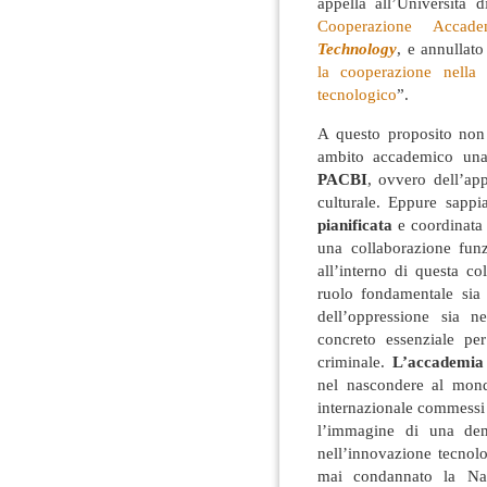
appella all’Università 
Cooperazione Acca
Technology
, e annullato 
la cooperazione nella r
tecnologico
”.
A questo proposito non è
ambito accademico una c
PACBI
, ovvero dell’ap
culturale. Eppure sapp
pianificata
e coordinata
una collaborazione funz
all’interno di questa c
ruolo fondamentale sia n
dell’oppressione sia ne
concreto essenziale per
criminale.
L’accademia 
nel nascondere al mondo
internazionale commessi 
l’immagine di una demo
nell’innovazione tecnolo
mai condannato la Nak