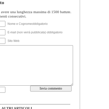
to
avere una lunghezza massima di 1500 battute.
nti consecutivi.
Nome e Cognomeobbligatorio
E-mail (non verrà pubblicata) obbligatorio
Sito Web
----------------------------------------------------------
ALTRI ARTICOLI