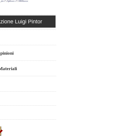
ione Luigi Pintor
pinioni
ateriali