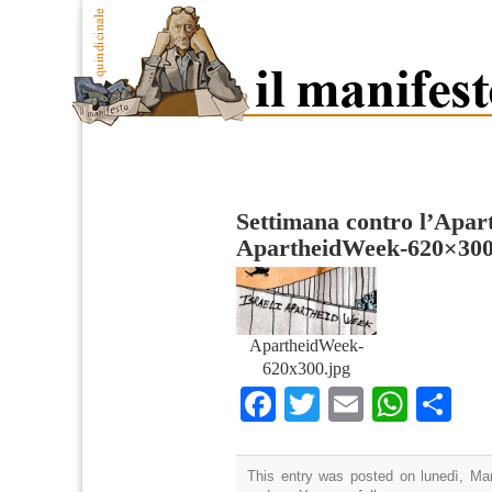
Settimana contro l’Apart
ApartheidWeek-620×30
ApartheidWeek-
620x300.jpg
Facebook
Twitter
Email
What
Co
This entry was posted on lunedì, Mar