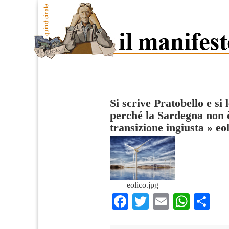
Si scrive Pratobello e s
perché la Sardegna non è
transizione ingiusta
»
eo
eolico.jpg
Facebook
Twitter
Email
What
Co