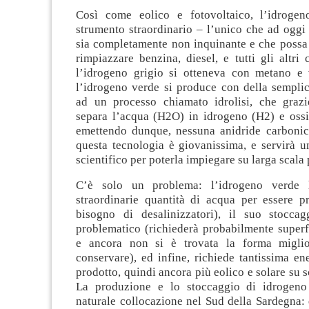
Così come eolico e fotovoltaico, l’idroge
strumento straordinario – l’unico che ad oggi
sia completamente non inquinante e che possa
rimpiazzare benzina, diesel, e tutti gli altri 
l’idrogeno grigio si otteneva con metano e
l’idrogeno verde si produce con della semplic
ad un processo chiamato idrolisi, che grazie 
separa l’acqua (H2O) in idrogeno (H2) e oss
emettendo dunque, nessuna anidride carbonic
questa tecnologia è giovanissima, e servirà u
scientifico per poterla impiegare su larga scala
C’è solo un problema: l’idrogeno verde 
straordinarie quantità di acqua per essere pr
bisogno di desalinizzatori), il suo stocca
problematico (richiederà probabilmente superf
e ancora non si è trovata la forma miglio
conservare), ed infine, richiede tantissima en
prodotto, quindi ancora più eolico e solare su s
La produzione e lo stoccaggio di idrogeno
naturale collocazione nel Sud della Sardegna: