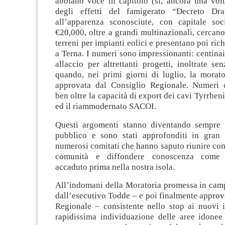
abbiano voce in capitolo (sì, ancora una vol
degli effetti del famigerato “Decreto Dra
all’apparenza sconosciute, con capitale so
€20,000, oltre a grandi multinazionali, cercano
terreni per impianti eolici e presentano poi rich
a Terna. I numeri sono impressionanti: centinaia
allaccio per altrettanti progetti, inoltrate se
quando, nei primi giorni di luglio, la morato
approvata dal Consiglio Regionale. Numeri 
ben oltre la capacità di export dei cavi Tyrrhen
ed il riammodernato SACOI.
Questi argomenti stanno diventando sempre 
pubblico e sono stati approfonditi in gran 
numerosi comitati che hanno saputo riunire co
comunità e diffondere conoscenza come 
accaduto prima nella nostra isola.
All’indomani della Moratoria promessa in camp
dall’esecutivo Todde – e poi finalmente approv
Regionale – consistente nello stop ai nuovi i
rapidissima individuazione delle aree idonee