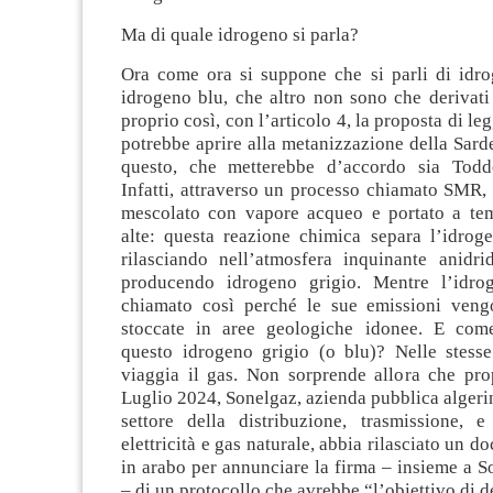
Ma di quale idrogeno si parla?
Ora come ora si suppone che si parli di idro
idrogeno blu, che altro non sono che derivati
proprio così, con l’articolo 4, la proposta di le
potrebbe aprire alla metanizzazione della Sar
questo, che metterebbe d’accordo sia Todd
Infatti, attraverso un processo chiamato SMR,
mescolato con vapore acqueo e portato a te
alte: questa reazione chimica separa l’idrog
rilasciando nell’atmosfera inquinante anidri
producendo idrogeno grigio. Mentre l’idro
chiamato così perché le sue emissioni veng
stoccate in aree geologiche idonee. E com
questo idrogeno grigio (o blu)? Nelle stesse
viaggia il gas. Non sorprende allora che pro
Luglio 2024, Sonelgaz, azienda pubblica algeri
settore della distribuzione, trasmissione, 
elettricità e gas naturale, abbia rilasciato un 
in arabo per annunciare la firma – insieme a 
– di un protocollo che avrebbe “l’obiettivo di d