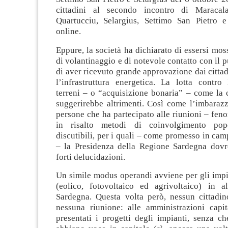
cittadini al secondo incontro di Maracala
Quartucciu, Selargius, Settimo San Pietro e
online.
Eppure, la società ha dichiarato di essersi mos
di volantinaggio e di notevole contatto con il 
di aver ricevuto grande approvazione dai cittad
l’infrastruttura energetica. La lotta contro 
terreni – o “acquisizione bonaria” – come l
suggerirebbe altrimenti. Così come l’imbaraz
persone che ha partecipato alle riunioni – fe
in risalto metodi di coinvolgimento pop
discutibili, per i quali – come promesso in cam
– la Presidenza della Regione Sardegna dovr
forti delucidazioni.
Un simile modus operandi avviene per gli impi
(eolico, fotovoltaico ed agrivoltaico) in a
Sardegna. Questa volta però, nessun cittadi
nessuna riunione: alle amministrazioni cap
presentati i progetti degli impianti, senza c