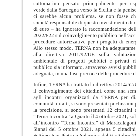
sottomarino pensato principalmente per esp
verde dalla Sardegna verso la Sicilia e la penis
ci sarebbe alcun problema, se non fosse 
società responsabile di questo investimento di o
di euro – ha ignorato la raccomandazione de
2022/822 sul coinvolgimento pubblico nell’acc
procedure autorizzative per i progetti di ener
Allo stesso modo, TERNA non ha adeguatamen
alla direttiva 2011/92/UE sulla valutazion
ambientale di progetti pubblici e privati r
pubblico sia informato, attraverso avvisi pubbli
adeguata, in una fase precoce delle procedure d
Infine, TERNA ha trattato la direttiva 2014/52/
il coinvolgimento dei cittadini, come una sem
agli incontri organizzati da TERNA per di
comunità, infatti, si sono presentati pochissimi 
la precisione, si sono presentati 12 cittadini
“Terna Incontra” a Quartu il 4 ottobre 2021, sol
all’incontro “Terna Incontra” di Maracalagoni
Sinnai del 5 ottobre 2021, appena 5 cittadini
Settimo San Pietro e Selargius del 6 ottobre 2