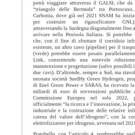
potrà viaggiare attraverso il GALSI, che da 
“triangolo delle Bermuda” tra Portoscuso
Carbonia, dove già nel 2021 SNAM ha inizia
per costruire un rigassificatore GNL)
attraversando la Sardegna diagonalmente fino a
arrivare nella Penisola Italiana. Si potrebbe
che, con il fine di sfruttare il corridoio infr
esistente, un altro cavo (pipeline) per il trasp
(verde) potrebbe essere posato parallelament
Link, consentendo una notevole riduzion
manutenzione e progettazione (salvo possibili in
due cavi). D’altronde, sempre a Sud, ma stavol
neonata società SardHy Green Hydrogen, pro
di Enel Green Power e SARAS, ha ricevuto la 
miliardi di euro di sovvenzioni pubbliche 
Commissione Europea nel solo 2022, p
ufficialmente “la ricerca e l’innovazione, la pr
industriale e la costruzione delle relative infr
catena del valore dell’idrogeno”, con la co
elettrolizzatore per idrogeno, avvenuta nel 202
Pratobello, con l’articolo 4, sembrerebbe spa