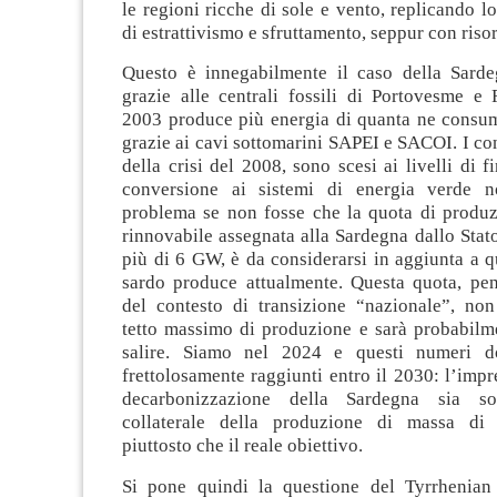
le regioni ricche di sole e vento, replicando l
di estrattivismo e sfruttamento, seppur con riso
Questo è innegabilmente il caso della Sard
grazie alle centrali fossili di Portovesme e 
2003 produce più energia di quanta ne consum
grazie ai cavi sottomarini SAPEI e SACOI. I co
della crisi del 2008, sono scesi ai livelli di f
conversione ai sistemi di energia verde 
problema se non fosse che la quota di produz
rinnovabile assegnata alla Sardegna dallo Stato 
più di 6 GW, è da considerarsi in aggiunta a q
sardo produce attualmente. Questa quota, pens
del contesto di transizione “nazionale”, no
tetto massimo di produzione e sarà probabilme
salire. Siamo nel 2024 e questi numeri d
frettolosamente raggiunti entro il 2030: l’impr
decarbonizzazione della Sardegna sia so
collaterale della produzione di massa di 
piuttosto che il reale obiettivo.
Si pone quindi la questione del Tyrrhenian