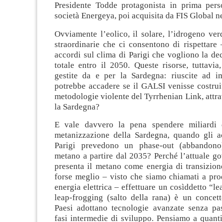
Presidente Todde protagonista in prima per
società Energeya, poi acquisita da FIS Global n
Ovviamente l’eolico, il solare, l’idrogeno ver
straordinarie che ci consentono di rispettare 
accordi sul clima di Parigi che vogliono la d
totale entro il 2050. Queste risorse, tuttavi
gestite da e per la Sardegna: riuscite ad 
potrebbe accadere se il GALSI venisse costrui
metodologie violente del Tyrrhenian Link, attr
la Sardegna?
E vale davvero la pena spendere miliardi 
metanizzazione della Sardegna, quando gli ac
Parigi prevedono un phase-out (abbandono
metano a partire dal 2035? Perché l’attuale g
presenta il metano come energia di transizio
forse meglio – visto che siamo chiamati a pro
energia elettrica – effettuare un cosìddetto “le
leap-frogging (salto della rana) è un concett
Paesi adottano tecnologie avanzate senza pas
fasi intermedie di sviluppo. Pensiamo a quanti