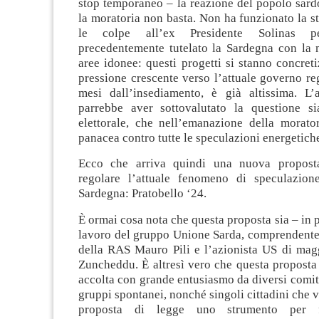
stop temporaneo – la reazione del popolo sardo
la moratoria non basta. Non ha funzionato la st
le colpe all’ex Presidente Solinas 
precedentemente tutelato la Sardegna con la 
aree idonee: questi progetti si stanno concret
pressione crescente verso l’attuale governo re
mesi dall’insediamento, è già altissima. L’
parrebbe aver sottovalutato la questione s
elettorale, che nell’emanazione della morato
panacea contro tutte le speculazioni energetich
Ecco che arriva quindi una nuova propost
regolare l’attuale fenomeno di speculazion
Sardegna: Pratobello ‘24.
È ormai cosa nota che questa proposta sia – in p
lavoro del gruppo Unione Sarda, comprendente 
della RAS Mauro Pili e l’azionista US di mag
Zuncheddu. È altresì vero che questa proposta 
accolta con grande entusiasmo da diversi comitat
gruppi spontanei, nonché singoli cittadini che 
proposta di legge uno strumento per f