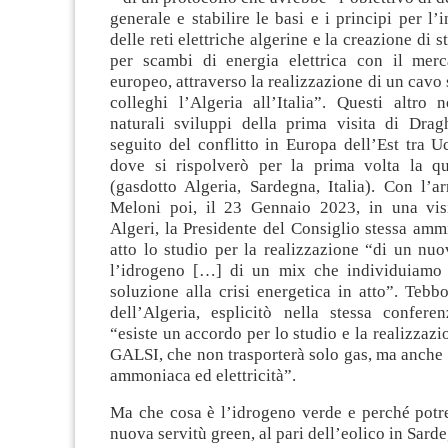
generale e stabilire le basi e i principi per l’
delle reti elettriche algerine e la creazione di st
per scambi di energia elettrica con il merc
europeo, attraverso la realizzazione di un cavo
colleghi l’Algeria all’Italia”. Questi altro
naturali sviluppi della prima visita di Drag
seguito del conflitto in Europa dell’Est tra U
dove si rispolverò per la prima volta la q
(gasdotto Algeria, Sardegna, Italia). Con l’a
Meloni poi, il 23 Gennaio 2023, in una visi
Algeri, la Presidente del Consiglio stessa amm
atto lo studio per la realizzazione “di un nu
l’idrogeno […] di un mix che individuiamo 
soluzione alla crisi energetica in atto”. Tebb
dell’Algeria, esplicitò nella stessa confer
“esiste un accordo per lo studio e la realizzazi
GALSI, che non trasporterà solo gas, ma anche
ammoniaca ed elettricità”.
Ma che cosa è l’idrogeno verde e perché potr
nuova servitù green, al pari dell’eolico in Sard