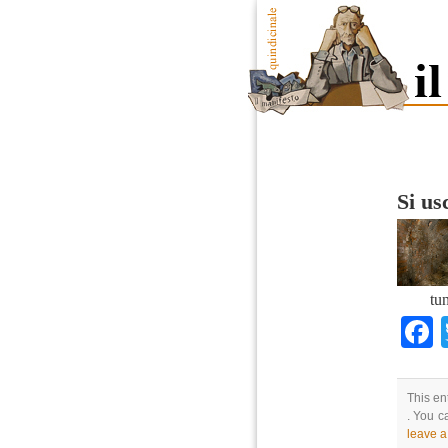
Si us
tu
This en
. You c
leave 