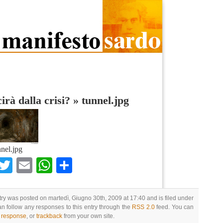
cirà dalla crisi?
»
tunnel.jpg
nnel.jpg
Facebook
Twitter
Email
WhatsApp
Condividi
try was posted on martedì, Giugno 30th, 2009 at 17:40 and is filed under
an follow any responses to this entry through the
RSS 2.0
feed. You can
a response
, or
trackback
from your own site.