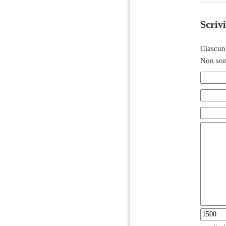
Scriv
Ciascun
Non son